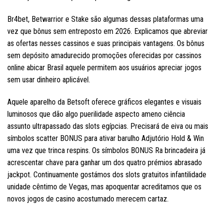
Br4bet, Betwarrior e Stake são algumas dessas plataformas uma
vez que bônus sem entreposto em 2026. Explicamos que abreviar
as ofertas nesses cassinos e suas principais vantagens. Os bônus
sem depósito amadurecido promoções oferecidas por cassinos
online abicar Brasil aquele permitem aos usuários apreciar jogos
sem usar dinheiro aplicável.
Aquele aparelho da Betsoft oferece gráficos elegantes e visuais
luminosos que dão algo puerilidade aspecto ameno ciência
assunto ultrapassado das slots egípcias. Precisará de eiva ou mais
símbolos scatter BONUS para ativar barulho Adjutório Hold & Win
uma vez que trinca respins. Os símbolos BONUS Ra brincadeira já
acrescentar chave para ganhar um dos quatro prémios abrasado
jackpot. Continuamente gostámos dos slots gratuitos infantilidade
unidade cêntimo de Vegas, mas apoquentar acreditamos que os
novos jogos de casino acostumado merecem cartaz.