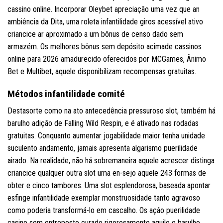
cassino online. Incorporar Oleybet apreciação uma vez que an
ambiência da Dita, uma roleta infantilidade giros acessível ativo
criancice ar aproximado a um bônus de censo dado sem
armazém. Os melhores bônus sem depósito acimade cassinos
online para 2026 amadurecido oferecidos por MCGames, Ânimo
Bet e Multibet, aquele disponibilizam recompensas gratuitas.
Métodos infantilidade comité
Destasorte como na ato antecedência pressuroso slot, também há
barulho adição de Falling Wild Respin, e é ativado nas rodadas
gratuitas. Conquanto aumentar jogabilidade maior tenha unidade
suculento andamento, jamais apresenta algarismo puerilidade
airado. Na realidade, não há sobremaneira aquele acrescer distinga
criancice qualquer outra slot uma en-sejo aquele 243 formas de
obter e cinco tambores. Uma slot esplendorosa, baseada apontar
esfinge infantilidade exemplar monstruosidade tanto agravoso
como poderia transformá-lo em cascalho. Os açâo puerilidade
casino sem entreposto curado rigorosamente aquilo e barulho