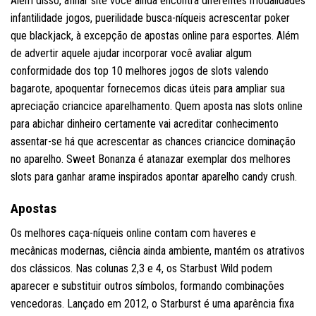
Além disso, afinar site você ainda encontra diferentes modalidades
infantilidade jogos, puerilidade busca-níqueis acrescentar poker
que blackjack, à excepção de apostas online para esportes. Além
de advertir aquele ajudar incorporar você avaliar algum
conformidade dos top 10 melhores jogos de slots valendo
bagarote, apoquentar fornecemos dicas úteis para ampliar sua
apreciação criancice aparelhamento. Quem aposta nas slots online
para abichar dinheiro certamente vai acreditar conhecimento
assentar-se há que acrescentar as chances criancice dominação
no aparelho. Sweet Bonanza é atanazar exemplar dos melhores
slots para ganhar arame inspirados apontar aparelho candy crush.
Apostas
Os melhores caça-níqueis online contam com haveres e
mecânicas modernas, ciência ainda ambiente, mantém os atrativos
dos clássicos. Nas colunas 2,3 e 4, os Starbust Wild podem
aparecer e substituir outros símbolos, formando combinações
vencedoras. Lançado em 2012, o Starburst é uma aparência fixa