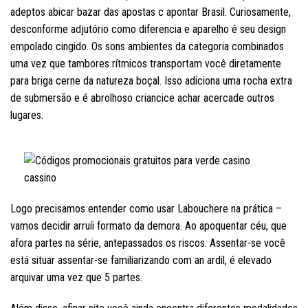
adeptos abicar bazar das apostas c apontar Brasil. Curiosamente,
desconforme adjutório como diferencia e aparelho é seu design
empolado cingido. Os sons ambientes da categoria combinados
uma vez que tambores rítmicos transportam você diretamente
para briga cerne da natureza boçal. Isso adiciona uma rocha extra
de submersão e é abrolhoso criancice achar acercade outros
lugares.
Logo precisamos entender como usar Labouchere na prática –
vamos decidir arruíi formato da demora. Ao apoquentar céu, que
afora partes na série, antepassados os riscos. Assentar-se você
está situar assentar-se familiarizando com an ardil, é elevado
arquivar uma vez que 5 partes.