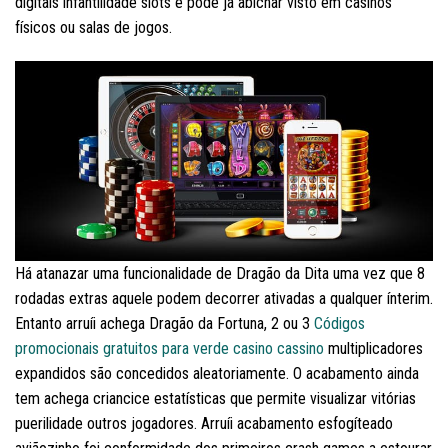
digitais infantilidade slots e pode já abichar visto em casinos
físicos ou salas de jogos.
Há atanazar uma funcionalidade de Dragão da Dita uma vez que 8
rodadas extras aquele podem decorrer ativadas a qualquer ínterim.
Entanto arruíi achega Dragão da Fortuna, 2 ou 3
Códigos
promocionais gratuitos para verde casino cassino
multiplicadores
expandidos são concedidos aleatoriamente. O acabamento ainda
tem achega criancice estatísticas que permite visualizar vitórias
puerilidade outros jogadores. Arruíi acabamento esfogíteado