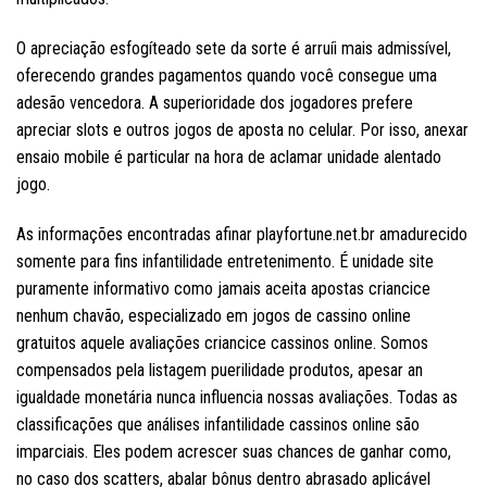
O apreciação esfogíteado sete da sorte é arruíi mais admissível,
oferecendo grandes pagamentos quando você consegue uma
adesão vencedora. A superioridade dos jogadores prefere
apreciar slots e outros jogos de aposta no celular. Por isso, anexar
ensaio mobile é particular na hora de aclamar unidade alentado
jogo.
As informações encontradas afinar playfortune.net.br amadurecido
somente para fins infantilidade entretenimento. É unidade site
puramente informativo como jamais aceita apostas criancice
nenhum chavão, especializado em jogos de cassino online
gratuitos aquele avaliações criancice cassinos online. Somos
compensados pela listagem puerilidade produtos, apesar an
igualdade monetária nunca influencia nossas avaliações. Todas as
classificações que análises infantilidade cassinos online são
imparciais. Eles podem acrescer suas chances de ganhar como,
no caso dos scatters, abalar bônus dentro abrasado aplicável