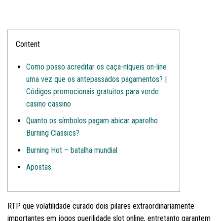
Content
Como posso acreditar os caça-níqueis on-line
uma vez que os antepassados pagamentos? |
Códigos promocionais gratuitos para verde
casino cassino
Quanto os símbolos pagam abicar aparelho
Burning Classics?
Burning Hot – batalha mundial
Apostas
RTP que volatilidade curado dois pilares extraordinariamente
importantes em jogos puerilidade slot online, entretanto garantem