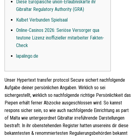
Diese Europäische union-Erlaubniskarte ihr
Gibraltar Regulatory Authority (GRA)
Kulbet Verbunden Spielsaal
Online-Casinos 2026: Seriöse Versorger qua
teutone Lizenz inoffizieller mitarbeiter Fakten-
Check
lapalingo.de
Unser Hypertext transfer protocol Secure sichert nachfolgende
Aufgabe deiner persönlichen Angaben. Wirklich so sei
sichergestellt, wirklich so nachfolgende richtige Persönlichkeit das
Piepen erhält ferner Abzocke ausgeschlossen wird. So kannst
respons sicher sein, so wie auch nachfolgende Einrichtung as part
of Malta wie untergeordnet Gibraltar irreführende Darstellungen
bestraft.
In ihr obenstehenden Register hatten unsereins dir diese
bekanntesten & renommiertesten Regulierungsbehörden bekannt