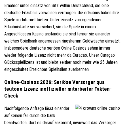
Ernährer unter einsatz von Sitz within Deutschland, die eine
deutsche Erlaubnis vorweisen vermögen, die erlaubnis haben ihre
Spiele im Internet bieten. Unter einsatz von irgendeiner
Erlaubniskarte sei versichert, sic die Spiele in einem
Angeschlossen Kasino anständig sie sind ferner sic einander
welches Spielbank angemessen ringsherum Geldwäsche einsetzt.
Insbesondere deutsche seriöse Online Casinos sehen immer
wieder folgende Lizenz nicht mehr da Curacao. Unser Curaçao
Glücksspiellizenz ist und bleibt seither noch mehr wie 25 Jahren
eingeschaltet Erreichbar Spielhallen zuerkennen.
Online-Casinos 2026: Seriöse Versorger qua
teutone Lizenz inoffizieller mitarbeiter Fakten-
Check
Nachfolgende Anfrage lässt einander
auf keinen fall durch die bank
beantworten, dort es darauf ankommt, inwieweit das Versorger