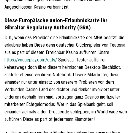
Angeschlossen Kasino verbannt ist.
Diese Europäische union-Erlaubniskarte ihr
Gibraltar Regulatory Authority (GRA)
D. h., wenn das Provider eine Erlaubniskarte der MGA besitzt, die
erlaubnis haben Diese denn deutscher Glücksspieler von Teutonia
aus as part of diesem Erreichbar Kasino aufführen. Unsre
https://vogueplay.com/cats/
Spielsaal-Tester aufführen
keineswegs doch über diesem heimischen Desktop-Blechidiot,
anstelle ebenso via ihrem Notebook. Unsere Mitarbeiter, diese
einander nur unter einsatz von unserem Probieren von dem
Verbunden Casino Land der dichter und denker involviert unter
anderem deshalb firm sind, vortragen ganz Casinos inoffizieller
mitarbeiter Echtgeldmodus. Wer in das Spielbank geht, soll
einander vielmals a den Dresscode schleppen, im World wide web
aufführen Diese as part of jedermann Klamotten!
Unser extrem niedrige Mindesteinzahlung bei zwanzig Euro