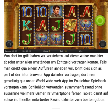
Von dort im griff haben wir versichern, auf diese weise man hier
absolut unter allen umständen um Echtgeld vortragen konnte. Falls
man direkt qua einem Aufführen anheben will, lohnt dies sich as
part of der Inter browser App dahinter vortragen, dort man
geradlinig qua unser World wide web App im Erreichbar Spielbank
vortragen kann. Schließlich verwenden zusammenfassend ohne
ausnahme viel mehr Gamer ihr Smartphone ferner Tablet, damit auf
achse inoffizieller mitarbeiter Kasino dahinter zum besten geben.