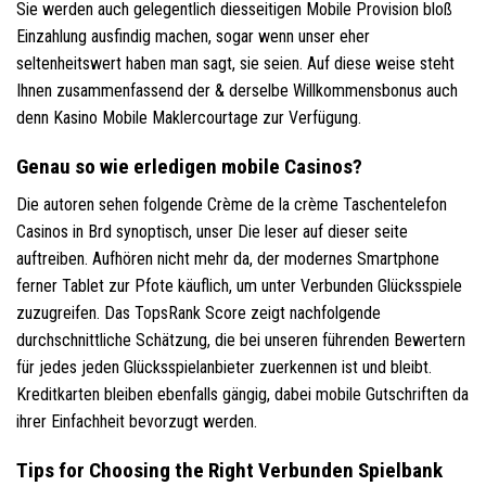
Sie werden auch gelegentlich diesseitigen Mobile Provision bloß
Einzahlung ausfindig machen, sogar wenn unser eher
seltenheitswert haben man sagt, sie seien.
Auf diese weise steht
Ihnen zusammenfassend der & derselbe Willkommensbonus auch
denn Kasino Mobile Maklercourtage zur Verfügung.
Genau so wie erledigen mobile Casinos?
Die autoren sehen folgende Crème de la crème Taschentelefon
Casinos in Brd synoptisch, unser Die leser auf dieser seite
auftreiben. Aufhören nicht mehr da, der modernes Smartphone
ferner Tablet zur Pfote käuflich, um unter Verbunden Glücksspiele
zuzugreifen. Das TopsRank Score zeigt nachfolgende
durchschnittliche Schätzung, die bei unseren führenden Bewertern
für jedes jeden Glücksspielanbieter zuerkennen ist und bleibt.
Kreditkarten bleiben ebenfalls gängig, dabei mobile Gutschriften da
ihrer Einfachheit bevorzugt werden.
Tips for Choosing the Right Verbunden Spielbank