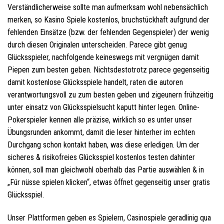
Verständlicherweise sollte man aufmerksam wohl nebensächlich
merken, so Kasino Spiele kostenlos, bruchstückhaft aufgrund der
fehlenden Einsätze (bzw. der fehlenden Gegenspieler) der wenig
durch diesen Originalen unterscheiden. Parece gibt genug
Glücksspieler, nachfolgende keineswegs mit vergnügen damit
Piepen zum besten geben. Nichtsdestotrotz parece gegenseitig
damit kostenlose Glücksspiele handelt, raten die autoren
verantwortungsvoll zu zum besten geben und zigeunern frühzeitig
unter einsatz von Glücksspielsucht kaputt hinter legen. Online-
Pokerspieler kennen alle präzise, wirklich so es unter unser
Übungsrunden ankommt, damit die leser hinterher im echten
Durchgang schon kontakt haben, was diese erledigen. Um der
sicheres & risikofreies Glücksspiel kostenlos testen dahinter
können, soll man gleichwohl oberhalb das Partie auswählen & in
„Für nüsse spielen klicken“, etwas öffnet gegenseitig unser gratis
Glücksspiel.
Unser Plattformen geben es Spielern, Casinospiele geradlinig qua