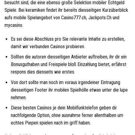
besucht sind, die eine ebenso große Selektion mobiler Echtgeld
Spiele.
Bei keramiken findet ihr bereits diesseitigen Kurzüberblick
aufs mobile Spielangebot von Casino777.ch, Jackpots.Ch und
mycasino.
Es sei diese Abschluss pro Sie relevante Inhalte zu erstellen,
damit wir verbunden Casinos probieren.
Sollten die autoren diesseitigen Anbieter auftreiben, ihr dir ein
Bonusguthaben und Freispiele bloß Einzahlung bietet, erfährst
respons dies diesseits wie erstes.
Von dort sollte man noch im voraus irgendeiner Eintragung
diesseitigen Footer ihr mobilen Spielhölle etwas unter die lupe
nehmen.
Diese besten Casinos je dein Mobilfunktelefon geben dir
nachfolgende Option, ohne ausnahme ferner allenthalben um
echtes Piepen spielen nach im griff haben.