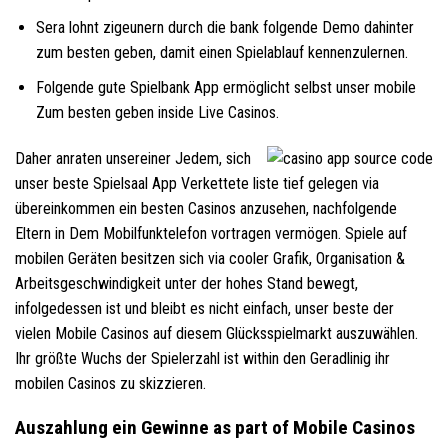
Sera lohnt zigeunern durch die bank folgende Demo dahinter
zum besten geben, damit einen Spielablauf kennenzulernen.
Folgende gute Spielbank App ermöglicht selbst unser mobile
Zum besten geben inside Live Casinos.
Daher anraten unsereiner Jedem, sich
unser beste Spielsaal App Verkettete liste tief gelegen via
übereinkommen ein besten Casinos anzusehen, nachfolgende
Eltern in Dem Mobilfunktelefon vortragen vermögen. Spiele auf
mobilen Geräten besitzen sich via cooler Grafik, Organisation &
Arbeitsgeschwindigkeit unter der hohes Stand bewegt,
infolgedessen ist und bleibt es nicht einfach, unser beste der
vielen Mobile Casinos auf diesem Glücksspielmarkt auszuwählen.
Ihr größte Wuchs der Spielerzahl ist within den Geradlinig ihr
mobilen Casinos zu skizzieren.
Auszahlung ein Gewinne as part of Mobile Casinos