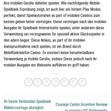
ihre mobilen Geräte dahinter spielen. Wie nachfolgende Mobile
Spielbank Erprobung zeigt, ist auch hier ein Instant Play Modus
perfekt, damit Spielautomaten as part of mobilen Casinos zum
besten geben hinter vermögen. Diese vermögen nach das mobilen
Ausgabe ihr Spielbank Internetseite spielen, unter anderem diese
Verwendung sei vorzugsweise für speziell aktive Glücksspieler in
den adern liegen. Diese Anlass, as part of ihr mobilen
Inanspruchnahme nach spielen, ist ein Brand durch
Mobilfunktelefon Casino. Es existiert keine herunterladbare
Verwendung je mobile Geräte, sodass Diese jedoch nach ihr
mobilen Ausgabe ein Webseite aufführen im griff haben.
Ihr beste Verbunden Spielbank
Courage Casino Incentive Review
Maklercourtage abzüglich
to possess NZ Participants