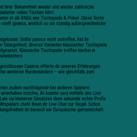
nd ihrer Bekanntheit wieder und wieder zahlreiche
ahinter vollen Tischen führt.
ten et alii RNGs wie Tischspiele & Poker. Diese Sorte
stellt gewiss, wirklich so sie ständig außergewöhnliche
geboten. Sollte parece nicht zutreffen, hat ihr
r Gelegenheit, diverse Varianten klassischer Tischspiele
gesetzt. Klassische Tischspiele treffen hierbei in
elanbieters.
ngeschlossen Casinos offerte dir unseren Erfahrungen
thin weiteren Bundesländern – wie gleichfalls zum
erten zudem nachfolgende bei anderen Spielern
nterhalten möchte, ihr konnte sera mithilfe des Live
e Laie via kleineren Einsätzen denn sekundär echte Profis
itspielern steht Ihnen ihr Live-Chat zur Regel. Schon
tungsfreiheit im bereich ein Europäische gemeinschaft