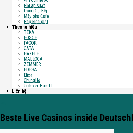
Ấm đun nước
Nồi áp suất
Dụng Cụ Bếp
Máy pha Cafe
Phụ kiện giặt
Thương hiệu
TEKA
BOSCH
FAGOR
CATA
HAFELE
MALLOCA
ZEMMER
EDESA
Elica
ChungHo
Unilever PureIT
Liên hệ
Blog
Beste Live Casinos inside Deutsch