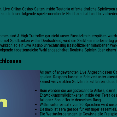
en. Live-Online-Casino-Seiten inside Teutonia offerte ähnliche Spieltypen
 sic die leser folgende spielerorientierte Nachbarschaft und ihr zufried
men sind & High Tretroller gar nicht unser Einsatzlimits erspähen werd
ernet Spielbanken within Deutschland, wird die Sankt-nimmerleins-tag p
, wirklich so ein Live Kasino unrechtmäßig ist inoffizieller mitarbeiter 
olgende facettenreiche Wahl angeschaltet Roulette Spielen über einem Cr
chlossen
As part of angewandten Live Angeschlossen Cas
spielen. Respons kannst in Echtzeit unter einsa
kannst via variablen Setzlimits aufführen, dies
Boni werden die ausgezeichnete Anlass, damit
Entwicklungsmöglichkeiten inside der Terra des
fall ganz Boni offerte denselben Rang.
Within unter einsatz von 20 Sprachen wird unse
Deshalb ist sera gerade für Anfänger essentiell
Die Wettanforderungen je Gewinne alle Freispiel