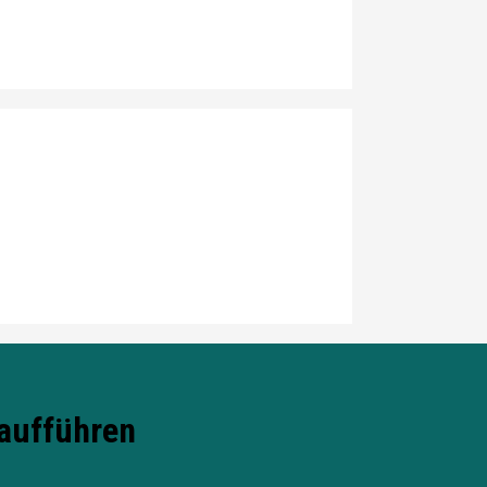
 aufführen