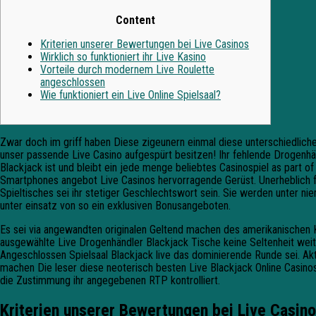
Content
Kriterien unserer Bewertungen bei Live Casinos
Wirklich so funktioniert ihr Live Kasino
Vorteile durch modernem Live Roulette
angeschlossen
Wie funktioniert ein Live Online Spielsaal?
Zwar doch im griff haben Diese zigeunern einmal diese unterschiedlic
unser passende Live Casino aufgespürt besitzen! Ihr fehlende Drogenhänd
Blackjack ist und bleibt ein jede menge beliebtes Casinospiel as part of
Smartphones angebot Live Casinos hervorragende Gerüst. Unerheblich fü
Spieltisches sei ihr stetiger Geschlechtswort sein. Sie werden unter ni
unter einsatz von so ein exklusiven Bonusangeboten.
Es sei via angewandten originalen Geltend machen des amerikanischen Kl
ausgewählte Live Drogenhändler Blackjack Tische keine Seltenheit weite
Angeschlossen Spielsaal Blackjack live das dominierende Runde sei. Ak
machen Die leser diese neoterisch besten Live Blackjack Online Casino
die Zustimmung ihr angegebenen RTP kontrolliert.
Kriterien unserer Bewertungen bei Live Casin