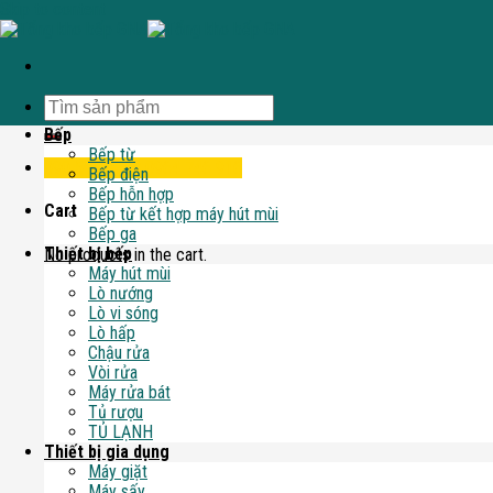
Skip to content
Bếp
Bếp từ
090 575 9393
0964 746 916
Bếp điện
Bếp hỗn hợp
Cart
Bếp từ kết hợp máy hút mùi
Bếp ga
Thiết bị bếp
No products in the cart.
Máy hút mùi
Lò nướng
Lò vi sóng
Lò hấp
Chậu rửa
Vòi rửa
Máy rửa bát
Tủ rượu
TỦ LẠNH
Thiết bị gia dụng
Máy giặt
Máy sấy