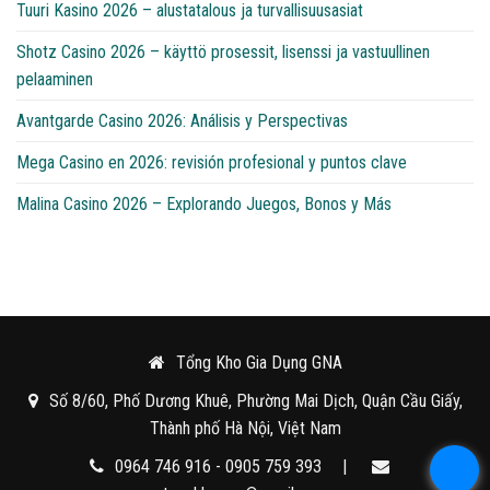
Tuuri Kasino 2026 – alustatalous ja turvallisuusasiat
Shotz Casino 2026 – käyttö prosessit, lisenssi ja vastuullinen
pelaaminen
Avantgarde Casino 2026: Análisis y Perspectivas
Mega Casino en 2026: revisión profesional y puntos clave
Malina Casino 2026 – Explorando Juegos, Bonos y Más
Tổng Kho Gia Dụng GNA
Số 8/60, Phố Dương Khuê, Phường Mai Dịch, Quận Cầu Giấy,
Thành phố Hà Nội, Việt Nam
0964 746 916 - 0905 759 393
|