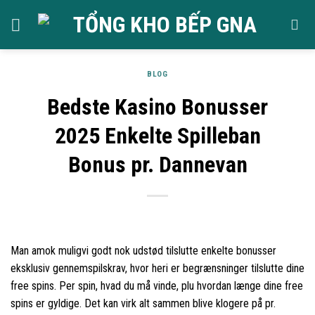
Skip
to
content
BLOG
Bedste Kasino Bonusser
2025 Enkelte Spilleban
Bonus pr. Dannevan
Man amok muligvi godt nok udstød tilslutte enkelte bonusser
eksklusiv gennemspilskrav, hvor heri er begrænsninger tilslutte dine
free spins. Per spin, hvad du må vinde, plu hvordan længe dine free
spins er gyldige. Det kan virk alt sammen blive klogere på pr.