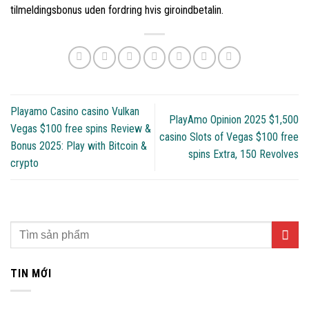
tilmeldingsbonus uden fordring hvis giroindbetalin.
Playamo Casino casino Vulkan
PlayAmo Opinion 2025 $1,500
Vegas $100 free spins Review &
casino Slots of Vegas $100 free
Bonus 2025: Play with Bitcoin &
spins Extra, 150 Revolves
crypto
TIN MỚI