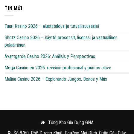
TIN MỚI
Tuuri Kasino 2026 – alustatalous ja turvallisuusasiat
Shotz Casino 2026 – käyttö prosessit, lisenssi ja vastuullinen
pelaaminen
Avantgarde Casino 2026: Análisis y Perspectivas
Mega Casino en 2026: revisión profesional y puntos clave
Malina Casino 2026 – Explorando Juegos, Bonos y Más
Tổng Kho Gia Dụng GNA
Số 8/60, Phố Dương Khuê, Phường Mai Dịch, Quận Cầu Giấy,