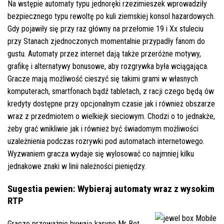
Na wstępie automaty typu jednoręki rzezimieszek wprowadziły
bezpiecznego typu rewoltę po kuli ziemskiej konsol hazardowych.
Gdy pojawiły się przy raz główny na przełomie 19 i Xx stuleciu
przy Stanach zjednoczonych momentalnie przypadły fanom do
gustu. Automaty przez internet dają także przeróżne motywy,
grafikę i alternatywy bonusowe, aby rozgrywka była wciągająca.
Gracze mają możliwość cieszyć się takimi grami w własnych
komputerach, smartfonach bądź tabletach, z racji czego będą ów
kredyty dostępne przy opcjonalnym czasie jak i również obszarze
wraz z przedmiotem o wielkiejk sieciowym. Chodzi o to jednakże,
żeby grać wnikliwie jak i również być świadomym możliwości
uzależnienia podczas rozrywki pod automatach internetowego.
Wyzwaniem gracza wydaje się wylosować co najmniej kilku
jednakowe znaki w linii należności pieniędzy.
Sugestia pewien: Wybieraj automaty wraz z wysokim
RTP
Gracze przeważnie bywają kasyno Mr Bet,