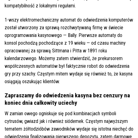
kompatybilność z lokalnymi regułami.
1-wszy elektromechaniczny automat do odwiedzenia komputerów
został utworzony za sprawą rozchwytywaną firmę w świecie
oprogramowania kasynowego — Bally. Pierwsze automaty do
konsol pochodzą pochodzące z 19 wieku — od czasu machiny
opracowanej za sprawą Sittmana i Pitta w 1891 roku
kalendarzowego. Możemy zatem stwierdzić, że prekursorem
współczesnych automatów był faktycznie robot do odwiedzenia
gry przy szachy. Częstym mitem wydaje się również to, że kasyna
osiągają oszukując klientów.
Zapraszamy do odwiedzenia kasyna bez cenzury na
koniec dnia całkowity uciechy
W zamian owego ogniskuje się pod kombinacjach symboli
cytrusów, gwiazd jak i również siódemek. Częstym najwyższym
tematem żółtodzióbów zawodników wydaje się istotna niechęć do
odwiedzenia finalizowania pierwszego depozytu, zatem darmowe