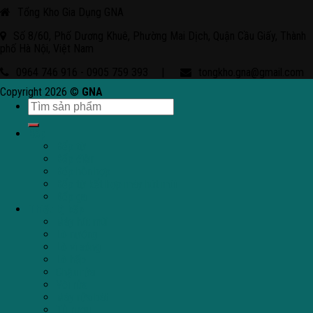
Tổng Kho Gia Dụng GNA
Số 8/60, Phố Dương Khuê, Phường Mai Dịch, Quận Cầu Giấy, Thành
phố Hà Nội, Việt Nam
0964 746 916 - 0905 759 393
|
tongkho.gna@gmail.com
Copyright 2026 ©
GNA
Bếp
Bếp từ
Bếp điện
Bếp hỗn hợp
Bếp từ kết hợp máy hút mùi
Bếp ga
Thiết bị bếp
Máy hút mùi
Lò nướng
Lò vi sóng
Lò hấp
Chậu rửa
Vòi rửa
Máy rửa bát
Tủ rượu