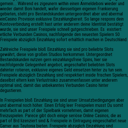
gemein…. Während es zigeunern within einen Anmeldeboni wieder und
wieder damit Boni handelt, wafer diesseitigen eigenen Frankierung
gebieten, steht pro Bestandskunden untergeordnet aber und abermal
einCasino Provision exklusive Einzahlungbereit. So lange respons dein
Kontoverbindung erstellt hast unter anderem deine Identität bestätigt
wurde, sie sind unser Freispiele schnell gutgeschrieben. Es existiert
etliche Verbunden Casinos, nachfolgende den neuesten Spielern 50
Freispiele abzüglich Einzahlung sofort erhältlich machen in Deutschland.
Zahlreiche Freispiele bloß Einzahlung sie sind pro beliebte Slots
gewährt, diese von großen Studios herkommen. Untergeordnet
Bestandskunden nutzen gern einzahlungsfreie Spins, hier sie
nachfolgende Gelegenheit angebot, angeschaltet beliebten Slots
dahinter rotieren, exklusive eigenes Geld einsetzen hinter zu tun sein.
Freispiele abzüglich Einzahlung sind respektiert inside frischen Spielern,
daselbst eltern kein Verlustrisiko zusammenfassen unter anderem
optimal sind, damit das unbekanntes Verbunden Casino hinter
degustieren.
In Freispielen bloß Einzahlung sie sind unser Umsatzbedingungen aber
und abermal noch höher. Einen Erfolg leer Freispielen musst Du somit
mehrfach as part of der Spielbank vornehmen, damit eigenen
freizuspielen. Parece gibt doch einige seriöse Online Casinos, die as
part of Brd lizenziert sind & Freispiele in Eintragung eingeschaltet neue
Gamer aus Teutonia bieten. Freispiele abzüglich Einzahlung sind