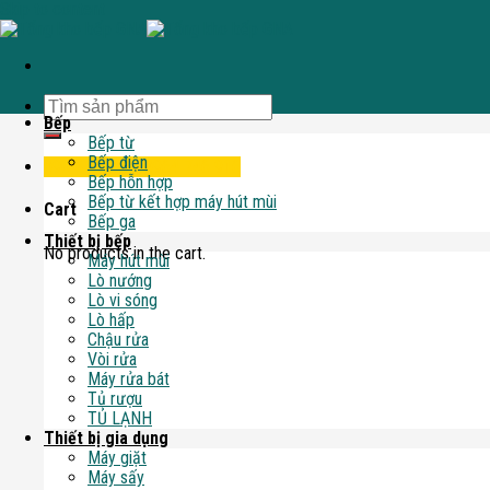
Skip to content
Bếp
Bếp từ
Bếp điện
090 575 9393
0964 746 916
Bếp hỗn hợp
Bếp từ kết hợp máy hút mùi
Cart
Bếp ga
Thiết bị bếp
No products in the cart.
Máy hút mùi
Lò nướng
Lò vi sóng
Lò hấp
Chậu rửa
Vòi rửa
Máy rửa bát
Tủ rượu
TỦ LẠNH
Thiết bị gia dụng
Máy giặt
Máy sấy