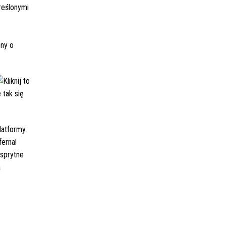
reślonymi
ny o
 tak się
atformy.
fernal
 sprytne
a