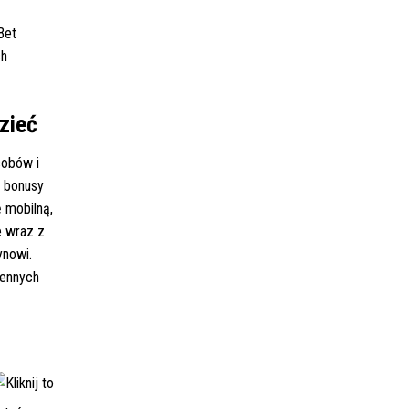
Bet
ch
zieć
sоbów і
ą bonusy
 mobilną,
e wraz z
ynowi.
iennych