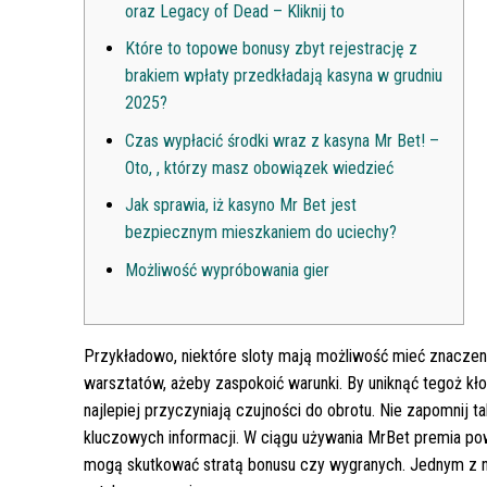
oraz Legacy of Dead – Kliknij to
Które to topowe bonusy zbyt rejestrację z
brakiem wpłaty przedkładają kasyna w grudniu
2025?
Czas wypłacić środki wraz z kasyna Mr Bet! –
Oto, , którzy masz obowiązek wiedzieć
Jak sprawia, iż ​​kasyno Mr Bet jest
bezpiecznym mieszkaniem do uciechy?
Możliwość wypróbowania gier
Przykładowo, niektóre sloty mają możliwość mieć znaczen
warsztatów, ażeby zaspokoić warunki. By uniknąć tegoż kł
najlepiej przyczyniają czujności do obrotu. Nie zapomnij 
kluczowych informacji.
W ciągu używania MrBet premia pow
mogą skutkować stratą bonusu czy wygranych. Jednym z n