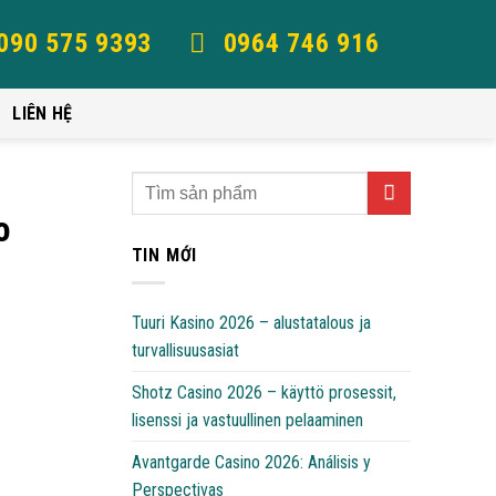
090 575 9393
0964 746 916
LIÊN HỆ
o
TIN MỚI
Tuuri Kasino 2026 – alustatalous ja
turvallisuusasiat
Shotz Casino 2026 – käyttö prosessit,
lisenssi ja vastuullinen pelaaminen
Avantgarde Casino 2026: Análisis y
Perspectivas