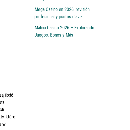
Mega Casino en 2026: revisión
profesional y puntos clave
Malina Casino 2026 – Explorando
Juegos, Bonos y Más
ą ilość
ots
ych
ty, które
u w