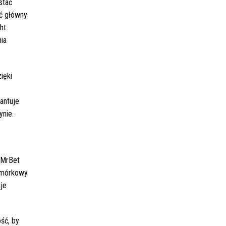
stać
ać główny
ht.
ia
ięki
antuje
ynie.
 MrBet
omórkowy.
uje
ść, by