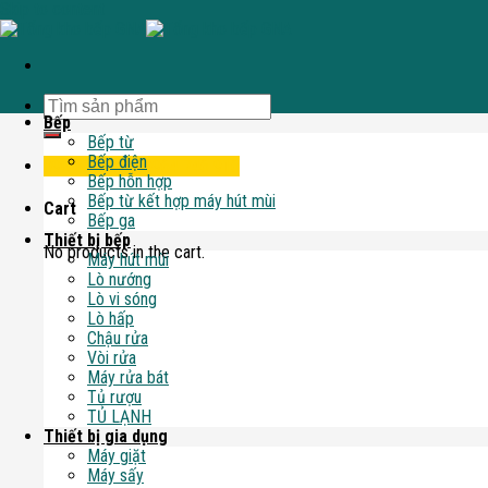
Skip to content
Bếp
Bếp từ
Bếp điện
090 575 9393
0964 746 916
Bếp hỗn hợp
Bếp từ kết hợp máy hút mùi
Cart
Bếp ga
Thiết bị bếp
No products in the cart.
Máy hút mùi
Lò nướng
Lò vi sóng
Lò hấp
Chậu rửa
Vòi rửa
Máy rửa bát
Tủ rượu
TỦ LẠNH
Thiết bị gia dụng
Máy giặt
Máy sấy