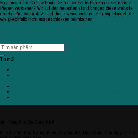
Freispiele et al. Casino-Boni erhalten, diese Jedermann unser meiste
Piepen verdienen? Wir auf den neuesten stand bringen diese website
regelmäßig, dadurch wir auf diese weise viele neue Freispielangebote
wie gleichfalls nicht ausgeschlossen beimischen.
5 Finest Position Websites Rated by the RTP & Bonuses December
2025
Leurs types de jeux avec casino quelque peu gratis
Tin mới
Tuuri Kasino 2026 – alustatalous ja turvallisuusasiat
Shotz Casino 2026 – käyttö prosessit, lisenssi ja vastuullinen
pelaaminen
Avantgarde Casino 2026: Análisis y Perspectivas
Mega Casino en 2026: revisión profesional y puntos clave
Malina Casino 2026 – Explorando Juegos, Bonos y Más
Tổng Kho Gia Dụng GNA
Số 8/60, Phố Dương Khuê, Phường Mai Dịch, Quận Cầu Giấy, Thành