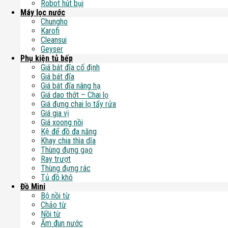
Robot hút bụi
Máy lọc nước
Chungho
Karofi
Cleansui
Geyser
Phụ kiện tủ bếp
Giá bát đĩa cố định
Giá bát đĩa
Giá bát đĩa nâng hạ
Giá dao thớt – Chai lọ
Giá đựng chai lọ tẩy rửa
Giá gia vị
Giá xoong nồi
Kệ để đồ đa năng
Khay chia thìa dĩa
Thùng đựng gạo
Ray trượt
Thùng đựng rác
Tủ đồ khô
Đồ Mini
Bộ nồi từ
Chảo từ
Nồi từ
Ấm đun nước