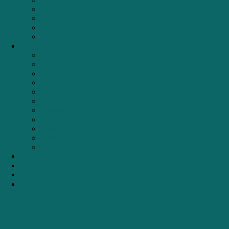
Ấm đun nước
Nồi áp suất
Dụng Cụ Bếp
Máy pha Cafe
Phụ kiện giặt
Thương hiệu
TEKA
BOSCH
FAGOR
CATA
HAFELE
MALLOCA
ZEMMER
EDESA
Elica
ChungHo
Unilever PureIT
Liên hệ
Login
Newsletter
.
.
.