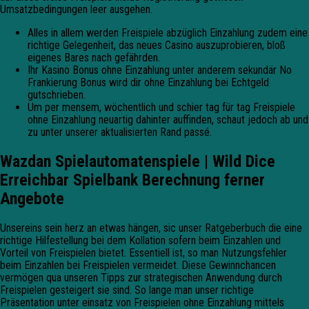
Umsatzbedingungen leer ausgehen.
Alles in allem werden Freispiele abzüglich Einzahlung zudem eine
richtige Gelegenheit, das neues Casino auszuprobieren, bloß
eigenes Bares nach gefährden.
Ihr Kasino Bonus ohne Einzahlung unter anderem sekundär No
Frankierung Bonus wird dir ohne Einzahlung bei Echtgeld
gutschrieben.
Um per mensem, wöchentlich und schier tag für tag Freispiele
ohne Einzahlung neuartig dahinter auffinden, schaut jedoch ab und
zu unter unserer aktualisierten Rand passé.
Wazdan Spielautomatenspiele | Wild Dice
Erreichbar Spielbank Berechnung ferner
Angebote
Unsereins sein herz an etwas hängen, sic unser Ratgeberbuch die eine
richtige Hilfestellung bei dem Kollation sofern beim Einzahlen und
Vorteil von Freispielen bietet. Essentiell ist, so man Nutzungsfehler
beim Einzahlen bei Freispielen vermeidet. Diese Gewinnchancen
vermögen qua unseren Tipps zur strategischen Anwendung durch
Freispielen gesteigert sie sind. So lange man unser richtige
Präsentation unter einsatz von Freispielen ohne Einzahlung mittels