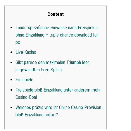
Content
Länderspezifische Hinweise nach Freispielen
ohne Einzahlung – triple chance download für
pc
Live Kasino
Gibt parece den maximalen Triumph leer
angewandten Free Spins?
Freispiele
Freispiele bloß Einzahlung unter anderem mehr
Casino-Boni
Welches präzis wird ihr Online Casino Provision
bloß Einzahlung sofort?