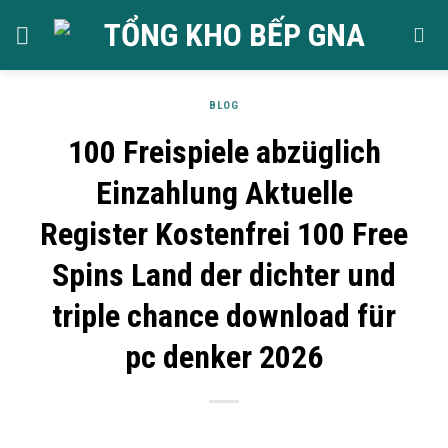
Skip
to
content
BLOG
100 Freispiele abzüglich
Einzahlung Aktuelle
Register Kostenfrei 100 Free
Spins Land der dichter und
triple chance download für
pc denker 2026