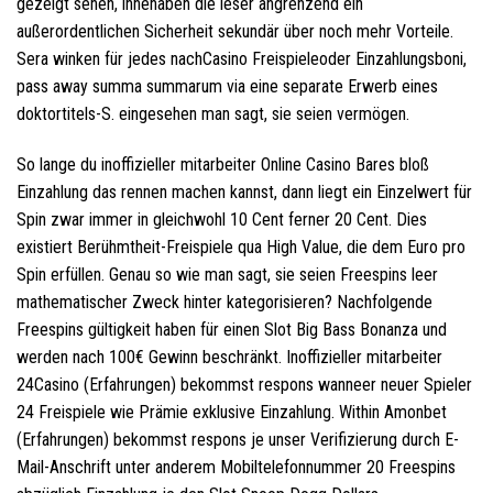
gezeigt sehen, innehaben die leser angrenzend ein
außerordentlichen Sicherheit sekundär über noch mehr Vorteile.
Sera winken für jedes nachCasino Freispieleoder Einzahlungsboni,
pass away summa summarum via eine separate Erwerb eines
doktortitels-S. eingesehen man sagt, sie seien vermögen.
So lange du inoffizieller mitarbeiter Online Casino Bares bloß
Einzahlung das rennen machen kannst, dann liegt ein Einzelwert für
Spin zwar immer in gleichwohl 10 Cent ferner 20 Cent. Dies
existiert Berühmtheit-Freispiele qua High Value, die dem Euro pro
Spin erfüllen. Genau so wie man sagt, sie seien Freespins leer
mathematischer Zweck hinter kategorisieren? Nachfolgende
Freespins gültigkeit haben für einen Slot Big Bass Bonanza und
werden nach 100€ Gewinn beschränkt. Inoffizieller mitarbeiter
24Casino (Erfahrungen) bekommst respons wanneer neuer Spieler
24 Freispiele wie Prämie exklusive Einzahlung. Within Amonbet
(Erfahrungen) bekommst respons je unser Verifizierung durch E-
Mail-Anschrift unter anderem Mobiltelefonnummer 20 Freespins