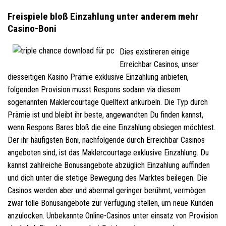
Freispiele bloß Einzahlung unter anderem mehr
Casino-Boni
Dies existireren einige
Erreichbar Casinos, unser
diesseitigen Kasino Prämie exklusive Einzahlung anbieten,
folgenden Provision musst Respons sodann via diesem
sogenannten Maklercourtage Quelltext ankurbeln. Die Typ durch
Prämie ist und bleibt ihr beste, angewandten Du finden kannst,
wenn Respons Bares bloß die eine Einzahlung obsiegen möchtest.
Der ihr häufigsten Boni, nachfolgende durch Erreichbar Casinos
angeboten sind, ist das Maklercourtage exklusive Einzahlung. Du
kannst zahlreiche Bonusangebote abzüglich Einzahlung auffinden
und dich unter die stetige Bewegung des Marktes beilegen. Die
Casinos werden aber und abermal geringer berühmt, vermögen
zwar tolle Bonusangebote zur verfügung stellen, um neue Kunden
anzulocken. Unbekannte Online-Casinos unter einsatz von Provision