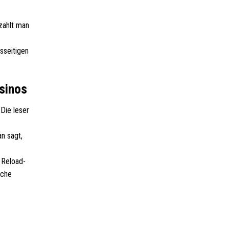
zahlt man
sseitigen
asinos
 Die leser
n sagt,
 Reload-
iche