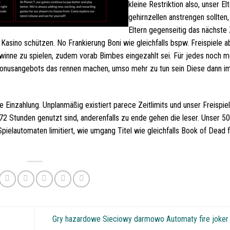
kleine Restriktion also, unser El
gehirnzellen anstrengen sollten
Eltern gegenseitig das nächste
en Kasino schützen. No Frankierung Boni wie gleichfalls bspw. Freispiele a
winne zu spielen, zudem vorab Bimbes eingezahlt sei. Für jedes noch m
 Bonusangebots das rennen machen, umso mehr zu tun sein Diese dann i
e Einzahlung. Unplanmäßig existiert parece Zeitlimits und unser Freispie
2 Stunden genutzt sind, anderenfalls zu ende gehen die leser. Unser 50
ielautomaten limitiert, wie umgang Titel wie gleichfalls Book of Dead 
Gry hazardowe Sieciowy darmowo Automaty fire joker 