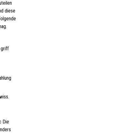
uteilen
nd diese
 folgende
mag.
griff
ahlung
wiss.
c Die
anders