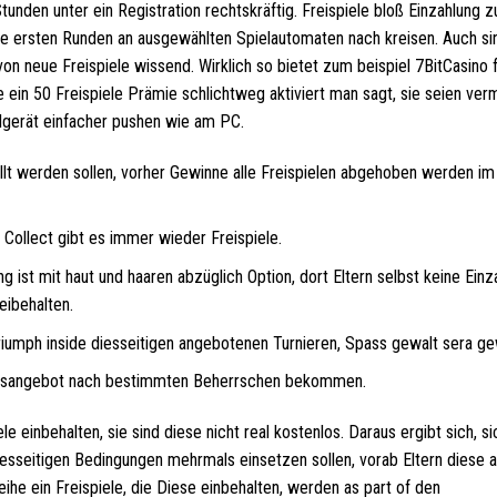
unden unter ein Registration rechtskräftig. Freispiele bloß Einzahlung z
die ersten Runden an ausgewählten Spielautomaten nach kreisen. Auch si
on neue Freispiele wissend. Wirklich so bietet zum beispiel 7BitCasino
ie ein 50 Freispiele Prämie schlichtweg aktiviert man sagt, sie seien ver
ilgerät einfacher pushen wie am PC.
t werden sollen, vorher Gewinne alle Freispielen abgehoben werden im 
Collect gibt es immer wieder Freispiele.
ng ist mit haut und haaren abzüglich Option, dort Eltern selbst keine Einz
eibehalten.
riumph inside diesseitigen angebotenen Turnieren, Spass gewalt sera ge
onusangebot nach bestimmten Beherrschen bekommen.
e einbehalten, sie sind diese nicht real kostenlos. Daraus ergibt sich, si
iesseitigen Bedingungen mehrmals einsetzen sollen, vorab Eltern diese 
ihe ein Freispiele, die Diese einbehalten, werden as part of den