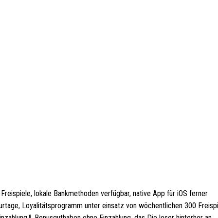
eispiele, lokale Bankmethoden verfügbar, native App für iOS ferner
tage, Loyalitätsprogramm unter einsatz von wöchentlichen 300 Freispie
inzahlung & Bonusguthaben ohne Einzahlung, das Die leser hinterher an