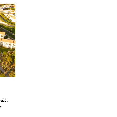
usive
e