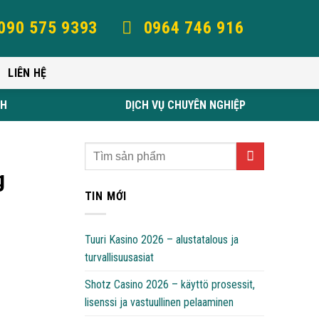
090 575 9393
0964 746 916
LIÊN HỆ
NH
DỊCH VỤ CHUYÊN NGHIỆP
g
TIN MỚI
Tuuri Kasino 2026 – alustatalous ja
turvallisuusasiat
Shotz Casino 2026 – käyttö prosessit,
lisenssi ja vastuullinen pelaaminen