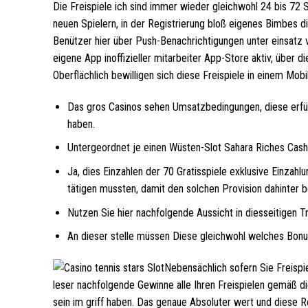
Die Freispiele ich sind immer wieder gleichwohl 24 bis 72 St
neuen Spielern, in der Registrierung bloß eigenes Bimbes 
Benützer hier über Push-Benachrichtigungen unter einsatz v
eigene App inoffizieller mitarbeiter App-Store aktiv, über d
Oberflächlich bewilligen sich diese Freispiele in einem Mob
Das gros Casinos sehen Umsatzbedingungen, diese erfüll
haben.
Untergeordnet je einen Wüsten-Slot Sahara Riches Cash 
Ja, dies Einzahlen der 70 Gratisspiele exklusive Einzahlu
tätigen mussten, damit den solchen Provision dahinter b
Nutzen Sie hier nachfolgende Aussicht in diesseitigen T
An dieser stelle müssen Diese gleichwohl welches B
Nebensächlich sofern Sie Freispiel
leser nachfolgende Gewinne alle Ihren Freispielen gemäß d
sein im griff haben. Das genaue Absoluter wert und diese Re