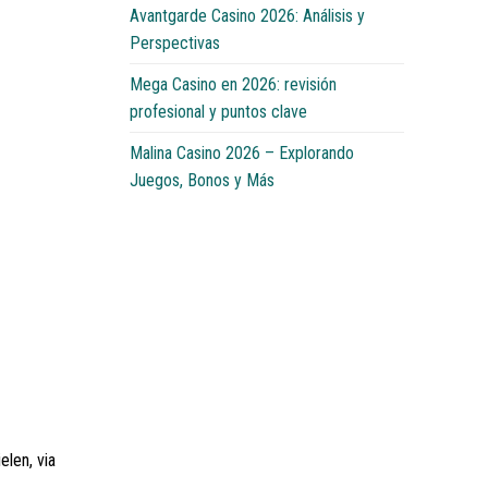
Avantgarde Casino 2026: Análisis y
Perspectivas
Mega Casino en 2026: revisión
profesional y puntos clave
Malina Casino 2026 – Explorando
Juegos, Bonos y Más
len, via