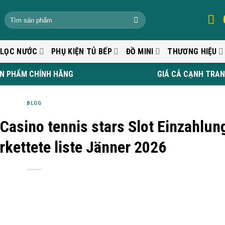
 LỌC NƯỚC
PHỤ KIỆN TỦ BẾP
ĐỒ MINI
THƯƠNG HIỆU
N PHẨM CHÍNH HÃNG
GIÁ CẢ CẠNH TRA
BLOG
 Casino tennis stars Slot Einzahlun
kettete liste Jänner 2026