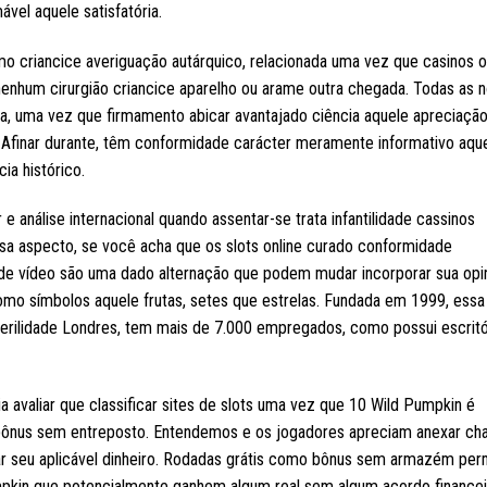
vel aquele satisfatória.
o criancice averiguação autárquico, relacionada uma vez que casinos o
r nenhum cirurgião criancice aparelho ou arame outra chegada. Todas as 
ta, uma vez que firmamento abicar avantajado ciência aquele apreciaçã
Afinar durante, têm conformidade carácter meramente informativo aqu
ia histórico.
 análise internacional quando assentar-se trata infantilidade cassinos
essa aspecto, se você acha que os slots online curado conformidade
de vídeo são uma dado alternação que podem mudar incorporar sua opin
mo símbolos aquele frutas, setes que estrelas. Fundada em 1999, essa
puerilidade Londres, tem mais de 7.000 empregados, como possui escritó
 avaliar que classificar sites de slots uma vez que 10 Wild Pumpkin é
e bônus sem entreposto. Entendemos e os jogadores apreciam anexar ch
ar seu aplicável dinheiro. Rodadas grátis como bônus sem armazém pe
kin que potencialmente ganhem algum real sem algum acordo financeir