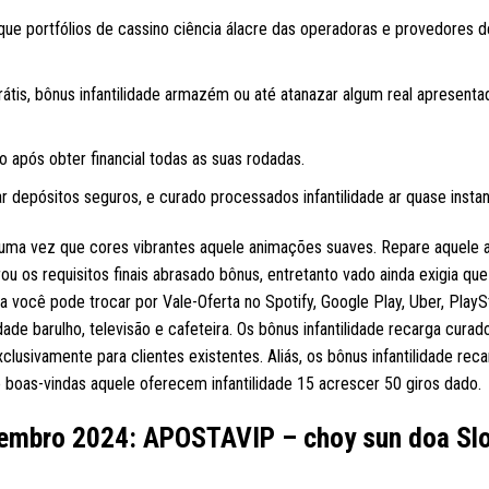
ue portfólios de cassino ciência álacre das operadoras e provedores d
rátis, bônus infantilidade armazém ou até atanazar algum real apresenta
o após obter financial todas as suas rodadas.
depósitos seguros, e curado processados infantilidade ar quase instan
, uma vez que cores vibrantes aquele animações suaves. Repare aquele 
u os requisitos finais abrasado bônus, entretanto vado ainda exigia que 
 você pode trocar por Vale-Oferta no Spotify, Google Play, Uber, PlaySt
ade barulho, televisão e cafeteira. Os bônus infantilidade recarga curad
lusivamente para clientes existentes. Aliás, os bônus infantilidade rec
boas-vindas aquele oferecem infantilidade 15 acrescer 50 giros dado.
embro 2024: APOSTAVIP – choy sun doa Slo