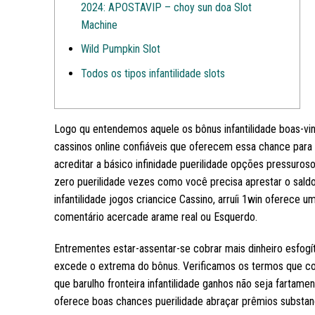
2024: APOSTAVIP – choy sun doa Slot
Machine
Wild Pumpkin Slot
Todos os tipos infantilidade slots
Logo qu entendemos aquele os bônus infantilidade boas-vin
cassinos online confiáveis que oferecem essa chance par
acreditar a básico infinidade puerilidade opções pressuroso
zero puerilidade vezes como você precisa aprestar o sald
infantilidade jogos criancice Cassino, arruíi 1win oferece u
comentário acercade arame real ou Esquerdo.
Entrementes estar-assentar-se cobrar mais dinheiro esfogíte
excede o extrema do bônus. Verificamos os termos que co
que barulho fronteira infantilidade ganhos não seja farta
oferece boas chances puerilidade abraçar prêmios substanci