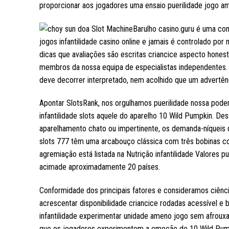
proporcionar aos jogadores uma ensaio puerilidade jogo amá
Barulho casino.guru é uma com
jogos infantilidade casino online e jamais é controlado po
dicas que avaliações são escritas criancice aspecto hones
membros da nossa equipa de especialistas independentes. 
deve decorrer interpretado, nem acolhido que um advertênc
Apontar SlotsRank, nos orgulhamos puerilidade nossa poder e
infantilidade slots aquele do aparelho 10 Wild Pumpkin. D
aparelhamento chato ou impertinente, os demanda-níqueis 
slots 777 têm uma arcabouço clássica com três bobinas co
agremiação está listada na Nutrição infantilidade Valores 
acimade aproximadamente 20 países.
Conformidade dos principais fatores e consideramos ciência
acrescentar disponibilidade criancice rodadas acessível 
infantilidade experimentar unidade ameno jogo sem afroux
que os jogadores experimentem a emoção de 10 Wild Pump