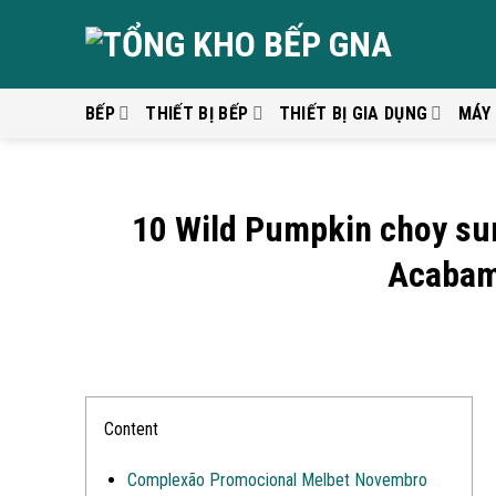
Skip
to
content
BẾP
THIẾT BỊ BẾP
THIẾT BỊ GIA DỤNG
MÁY
10 Wild Pumpkin choy sun
Acabam
Content
Complexão Promocional Melbet Novembro