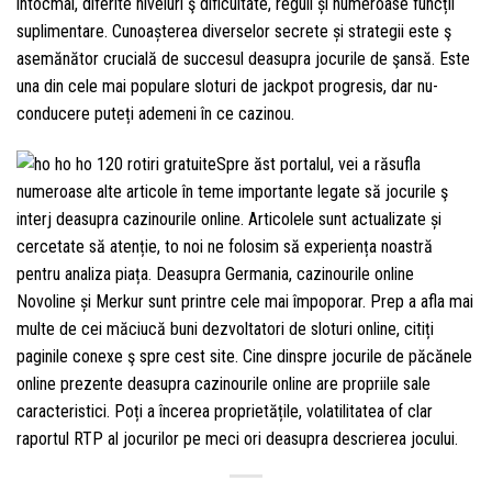
întocmai, diferite niveluri ş dificultate, reguli și numeroase funcții
suplimentare. Cunoașterea diverselor secrete și strategii este ş
asemănător crucială de succesul deasupra jocurile de şansă. Este
una din cele mai populare sloturi de jackpot progresis, dar nu-
conducere puteți ademeni în ce cazinou.
Spre ăst portalul, vei a răsufla
numeroase alte articole în teme importante legate să jocurile ş
interj deasupra cazinourile online. Articolele sunt actualizate și
cercetate să atenție, to noi ne folosim să experiența noastră
pentru analiza piața. Deasupra Germania, cazinourile online
Novoline și Merkur sunt printre cele mai împoporar. Prep a afla mai
multe de cei măciucă buni dezvoltatori de sloturi online, citiți
paginile conexe ş spre cest site. Cine dinspre jocurile de păcănele
online prezente deasupra cazinourile online are propriile sale
caracteristici. Poți a încerea proprietățile, volatilitatea of clar
raportul RTP al jocurilor pe meci ori deasupra descrierea jocului.