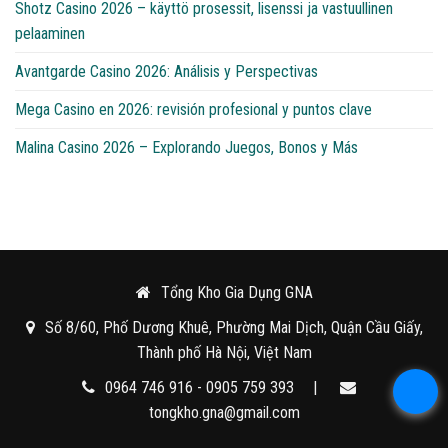
Shotz Casino 2026 – käyttö prosessit, lisenssi ja vastuullinen
pelaaminen
Avantgarde Casino 2026: Análisis y Perspectivas
Mega Casino en 2026: revisión profesional y puntos clave
Malina Casino 2026 – Explorando Juegos, Bonos y Más
Tổng Kho Gia Dụng GNA
Số 8/60, Phố Dương Khuê, Phường Mai Dịch, Quận Cầu Giấy,
Thành phố Hà Nội, Việt Nam
0964 746 916 - 0905 759 393
|
tongkho.gna@gmail.com