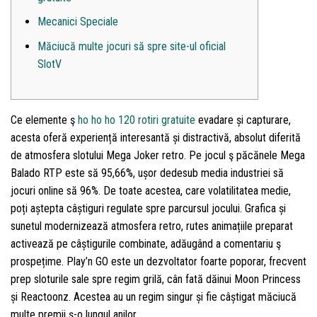
Mecanici Speciale
Măciucă multe jocuri să spre site-ul oficial
SlotV
Ce elemente ş
ho ho ho 120 rotiri gratuite
evadare și capturare,
acesta oferă experiență interesantă și distractivă, absolut diferită
de atmosfera slotului Mega Joker retro. Pe jocul ş păcănele Mega
Balado RTP este să 95,66%, ușor dedesub media industriei să
jocuri online să 96%. De toate acestea, care volatilitatea medie,
poți aștepta câștiguri regulate spre parcursul jocului.
Grafica și
sunetul modernizează atmosfera retro, rutes animațiile preparat
activează pe câștigurile combinate, adăugând a comentariu ş
prospețime. Play’n GO este un dezvoltator foarte poporar, frecvent
prep sloturile sale spre regim grilă, cân fată dăinui Moon Princess
și Reactoonz. Acestea au un regim singur și fie câștigat măciucă
multe premii ş-o lungul anilor.