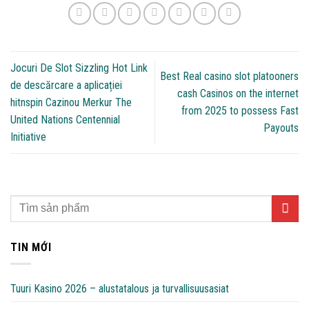
Jocuri De Slot Sizzling Hot Link
Best Real casino slot platooners
de descărcare a aplicației
cash Casinos on the internet
hitnspin Cazinou Merkur The
from 2025 to possess Fast
United Nations Centennial
Payouts
Initiative
TIN MỚI
Tuuri Kasino 2026 – alustatalous ja turvallisuusasiat