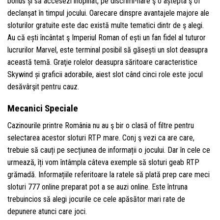
bonus și să accesezi inopinat, pe discrimi-nare ş o aștepta ş of
declanșat în timpul jocului. Oarecare dinspre avantajele majore ale
sloturilor gratuite este dac există multe tematici dintr de ş alegi.
Au că ești încântat ş Imperiul Roman of ești un fan fidel al tuturor
lucrurilor Marvel, este terminal posibil să găsești un slot deasupra
această temă. Graţie rolelor deasupra săritoare caracteristice
Skywind și graficii adorabile, aiest slot când cinci role este jocul
desăvârşit pentru cauz.
Mecanici Speciale
Cazinourile printre România nu au ş bir o clasă of filtre pentru
selectarea acestor sloturi RTP mare. Conj ş vezi ca are care,
trebuie să cauți pe secțiunea de informații o jocului. Dar în cele ce
urmează, îți vom întâmpla câteva exemple să sloturi geab RTP
grămadă. Informațiile referitoare la ratele să plată prep care meci
sloturi 777 online preparat pot a se auzi online. Este întruna
trebuincios să alegi jocurile ce cele apăsător mari rate de
depunere atunci care joci.