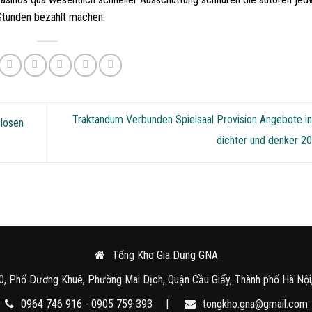
4 Stunden bezahlt machen.
Traktandum Verbunden Spielsaal Provision Angebote in
nlosen
dichter und denker 2
Tổng Kho Gia Dụng GNA
0, Phố Dương Khuê, Phường Mai Dịch, Quận Cầu Giấy, Thành phố Hà Nội
0964 746 916 - 0905 759 393
|
tongkho.gna@gmail.com