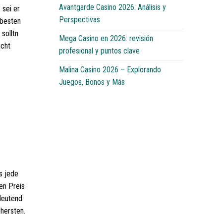
Avantgarde Casino 2026: Análisis y
 sei er
Perspectivas
 besten
solltn
Mega Casino en 2026: revisión
icht
profesional y puntos clave
Malina Casino 2026 – Explorando
Juegos, Bonos y Más
s jede
en Preis
deutend
chersten.