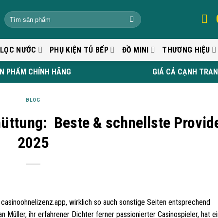
 LỌC NƯỚC
PHỤ KIỆN TỦ BẾP
ĐỒ MINI
THƯƠNG HIỆU
N PHẨM CHÍNH HÃNG
GIÁ CẢ CẠNH TRA
BLOG
ttung: ️ Beste & schnellste Provid
2025
 casinoohnelizenz.app, wirklich so auch sonstige Seiten entsprechend
 Müller, ihr erfahrener Dichter ferner passionierter Casinospieler, hat e