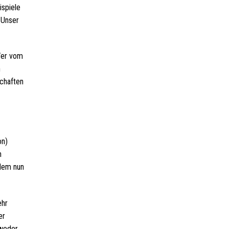
ispiele
 Unser
 Wer vom
n
schaften
on)
n
udem nun
ehr
er
dweder