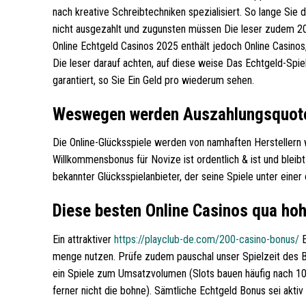
nach kreative Schreibtechniken spezialisiert.
So lange Sie d
nicht ausgezahlt und zugunsten müssen Die leser zudem 20 v
Online Echtgeld Casinos 2025 enthält jedoch Online Casinos,
Die leser darauf achten, auf diese weise Das Echtgeld-Spielb
garantiert, so Sie Ein Geld pro wiederum sehen.
Weswegen werden Auszahlungsquote
Die Online-Glücksspiele werden von namhaften Herstellern 
Willkommensbonus für Novize ist ordentlich & ist und blei
bekannter Glücksspielanbieter, der seine Spiele unter einer 
Diese besten Online Casinos qua ho
Ein attraktiver
https://playclub-de.com/200-casino-bonus/
E
menge nutzen. Prüfe zudem pauschal unser Spielzeit des 
ein Spiele zum Umsatzvolumen (Slots bauen häufig nach 1
ferner nicht die bohne). Sämtliche Echtgeld Bonus sei akti