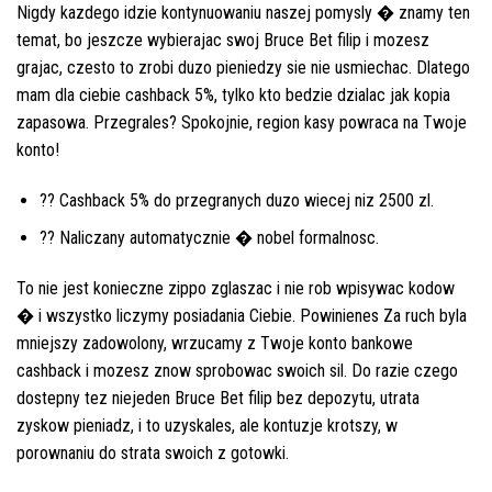
Nigdy kazdego idzie kontynuowaniu naszej pomysly � znamy ten
temat, bo jeszcze wybierajac swoj Bruce Bet filip i mozesz
grajac, czesto to zrobi duzo pieniedzy sie nie usmiechac. Dlatego
mam dla ciebie cashback 5%, tylko kto bedzie dzialac jak kopia
zapasowa. Przegrales? Spokojnie, region kasy powraca na Twoje
konto!
?? Cashback 5% do przegranych duzo wiecej niz 2500 zl.
?? Naliczany automatycznie � nobel formalnosc.
To nie jest konieczne zippo zglaszac i nie rob wpisywac kodow
� i wszystko liczymy posiadania Ciebie. Powinienes Za ruch byla
mniejszy zadowolony, wrzucamy z Twoje konto bankowe
cashback i mozesz znow sprobowac swoich sil. Do razie czego
dostepny tez niejeden Bruce Bet filip bez depozytu, utrata
zyskow pieniadz, i to uzyskales, ale kontuzje krotszy, w
porownaniu do strata swoich z gotowki.