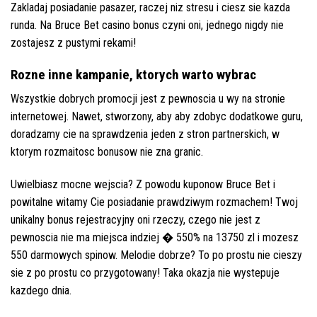
Zakladaj posiadanie pasazer, raczej niz stresu i ciesz sie kazda
runda. Na Bruce Bet casino bonus czyni oni, jednego nigdy nie
zostajesz z pustymi rekami!
Rozne inne kampanie, ktorych warto wybrac
Wszystkie dobrych promocji jest z pewnoscia u wy na stronie
internetowej. Nawet, stworzony, aby aby zdobyc dodatkowe guru,
doradzamy cie na sprawdzenia jeden z stron partnerskich, w
ktorym rozmaitosc bonusow nie zna granic.
Uwielbiasz mocne wejscia? Z powodu kuponow Bruce Bet i
powitalne witamy Cie posiadanie prawdziwym rozmachem! Twoj
unikalny bonus rejestracyjny oni rzeczy, czego nie jest z
pewnoscia nie ma miejsca indziej � 550% na 13750 zl i mozesz
550 darmowych spinow. Melodie dobrze? To po prostu nie cieszy
sie z po prostu co przygotowany! Taka okazja nie wystepuje
kazdego dnia.