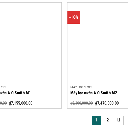
-10%
NƯỚC
MÁY LỌC NƯỚC
nước A.O.Smith M1
Máy lọc nước A.O.Smith M2
0.00
₫
7,155,000.00
₫
8,300,000.00
₫
7,470,000.00
1
2