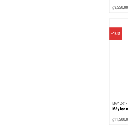
₫
9,550,00
-10%
MÁY LỌC 
Máy lọc 
₫
11,500,