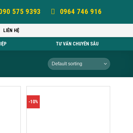
090 575 9393
0964 746 916
LIÊN HỆ
IỆP
TƯ VẤN CHUYÊN SÂU
-10%