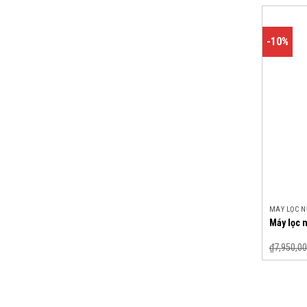
-10%
MÁY LỌC 
Máy lọc 
₫
7,950,00