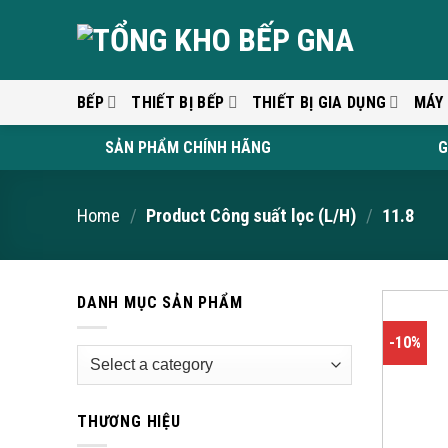
Skip
to
content
BẾP
THIẾT BỊ BẾP
THIẾT BỊ GIA DỤNG
MÁY
SẢN PHẨM CHÍNH HÃNG
G
Home
/
Product Công suất lọc (L/H)
/
11.8
DANH MỤC SẢN PHẨM
-10%
THƯƠNG HIỆU