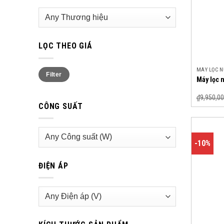
LỌC THEO GIÁ
Min
Max
MÁY LỌC 
Filter
price
price
Máy lọc 
₫
9,950,00
CÔNG SUẤT
-10%
ĐIỆN ÁP