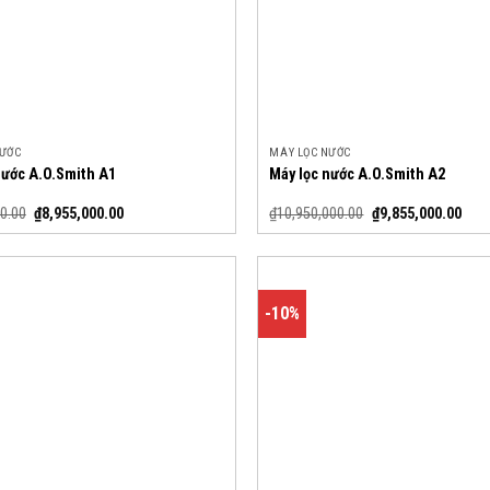
NƯỚC
MÁY LỌC NƯỚC
nước A.O.Smith A1
Máy lọc nước A.O.Smith A2
0.00
₫
8,955,000.00
₫
10,950,000.00
₫
9,855,000.00
-10%