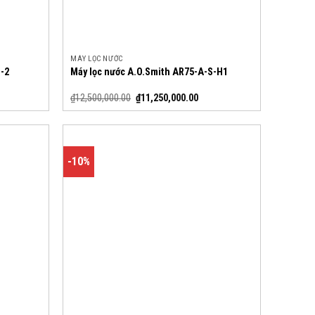
MÁY LỌC NƯỚC
S-2
Máy lọc nước A.O.Smith AR75-A-S-H1
₫
12,500,000.00
₫
11,250,000.00
-10%