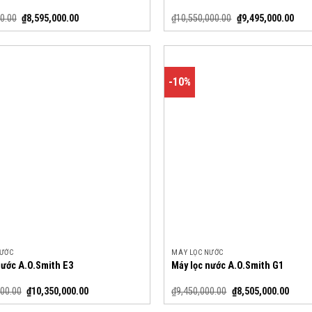
0.00
₫
8,595,000.00
₫
10,550,000.00
₫
9,495,000.00
-10%
NƯỚC
MÁY LỌC NƯỚC
nước A.O.Smith E3
Máy lọc nước A.O.Smith G1
000.00
₫
10,350,000.00
₫
9,450,000.00
₫
8,505,000.00