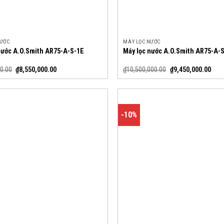
NƯỚC
MÁY LỌC NƯỚC
nước A.O.Smith AR75-A-S-1E
Máy lọc nước A.O.Smith AR75-A-
0.00
₫
8,550,000.00
₫
10,500,000.00
₫
9,450,000.00
-10%