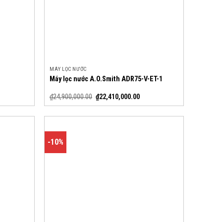
MÁY LỌC NƯỚC
Máy lọc nước A.O.Smith ADR75-V-ET-1
₫
24,900,000.00
₫
22,410,000.00
-10%