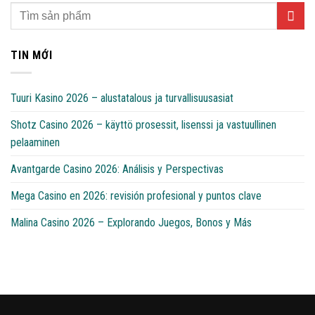
TIN MỚI
Tuuri Kasino 2026 – alustatalous ja turvallisuusasiat
Shotz Casino 2026 – käyttö prosessit, lisenssi ja vastuullinen
pelaaminen
Avantgarde Casino 2026: Análisis y Perspectivas
Mega Casino en 2026: revisión profesional y puntos clave
Malina Casino 2026 – Explorando Juegos, Bonos y Más