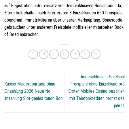
auf Registration unter einsatz von dem exklusiven Bonuscode. Ja,
Eltern beibehalten nach Ihrer ersten 3 Einzahlungen 650 Freispiele
obendrauf. Immatrikulieren über unseren Verknüpfung, Bonuscode
gebrauchen unter anderem Freispiele inoffizieller mitarbeiter Book
of Dead anbrechen.
Angeschlossen Spielsaal
Kasino Maklercourtage ohne
Freispiele ohne Einzahlung pro
Einzahlung 2026 Neue No
Erster Mobiles Casino bezahlen
anzahlung Slot genies touch Boni
mit Telefonkrediten monat des
jahres