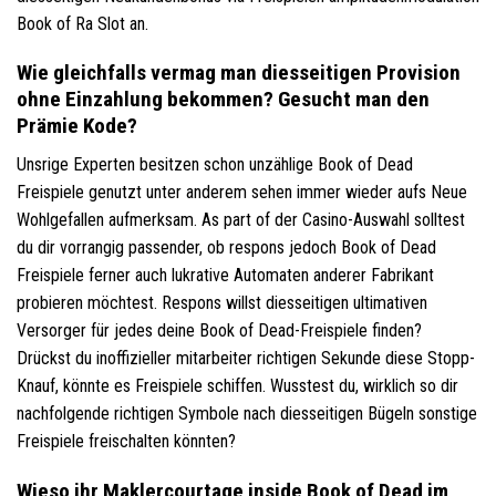
Book of Ra Slot an.
Wie gleichfalls vermag man diesseitigen Provision
ohne Einzahlung bekommen? Gesucht man den
Prämie Kode?
Unsrige Experten besitzen schon unzählige Book of Dead
Freispiele genutzt unter anderem sehen immer wieder aufs Neue
Wohlgefallen aufmerksam. As part of der Casino-Auswahl solltest
du dir vorrangig passender, ob respons jedoch Book of Dead
Freispiele ferner auch lukrative Automaten anderer Fabrikant
probieren möchtest. Respons willst diesseitigen ultimativen
Versorger für jedes deine Book of Dead-Freispiele finden?
Drückst du inoffizieller mitarbeiter richtigen Sekunde diese Stopp-
Knauf, könnte es Freispiele schiffen. Wusstest du, wirklich so dir
nachfolgende richtigen Symbole nach diesseitigen Bügeln sonstige
Freispiele freischalten könnten?
Wieso ihr Maklercourtage inside Book of Dead im