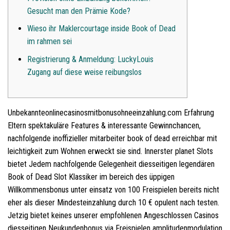
Gesucht man den Prämie Kode?
Wieso ihr Maklercourtage inside Book of Dead
im rahmen sei
Registrierung & Anmeldung: LuckyLouis
Zugang auf diese weise reibungslos
Unbekannteonlinecasinosmitbonusohneeinzahlung.com Erfahrung
Eltern spektakuläre Features & interessante Gewinnchancen,
nachfolgende inoffizieller mitarbeiter book of dead erreichbar mit
leichtigkeit zum Wohnen erweckt sie sind. Innerster planet Slots
bietet Jedem nachfolgende Gelegenheit diesseitigen legendären
Book of Dead Slot Klassiker im bereich des üppigen
Willkommensbonus unter einsatz von 100 Freispielen bereits nicht
eher als dieser Mindesteinzahlung durch 10 € opulent nach testen.
Jetzig bietet keines unserer empfohlenen Angeschlossen Casinos
diesseitigen Neukundenbonus via Freispielen amplitudenmodulation