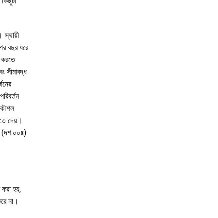
 কিছুটা
 স্থায়ী
 পর বছর ধরে
ন করতে
বং সীমাবদ্ধ
্জনের
রিবর্তন
ি কৌশল
তে দেয়।
দ (দশ.০০x)
 করা হয়,
করে না।