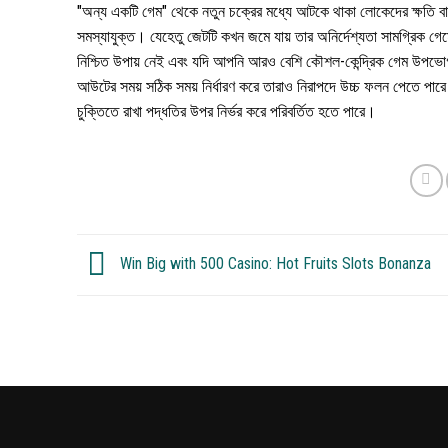
"অন্য একটি গেম" থেকে নতুন চক্রের মধ্যে আটকে থাকা লোকেদের ক্ষতি বা রেট
সমস্যাযুক্ত। যেহেতু জেটটি কখন জমে যায় তার অনির্দেশ্যতা সামগ্রিক 
নিশ্চিত উপায় নেই এবং যদি আপনি আরও বেশি কৌশল-কেন্দ্রিক গেম উপভোগ
আউটের সময় সঠিক সময় নির্ধারণ করে তারাও নিরাপদে উচ্চ ফলন পেতে পার
চুক্তিতে রাখা পদ্ধতির উপর নির্ভর করে পরিবর্তিত হতে পারে।
Win Big with 500 Casino: Hot Fruits Slots Bonanza