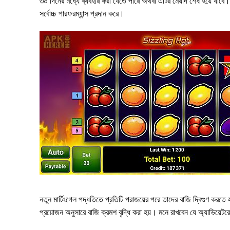
৩০ দিনের মধ্যে ব্যবহার করা যেতে পারে অথবা এটির মেয়াদ শেষ হয়ে যাবে
সর্বোচ্চ পারফরম্যান্স প্রদান করে।
নতুন মার্টিংগেল পদ্ধতিতে প্রতিটি পরাজয়ের পরে তাদের বাজি দ্বিগুণ করতে
প্রয়োজন অনুসারে বাজি ক্রমশ বৃদ্ধি করা হয়। মনে রাখবেন যে অ্যাভি