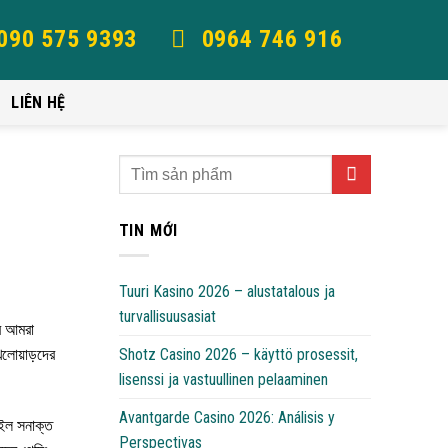
090 575 9393
0964 746 916
LIÊN HỆ
TIN MỚI
Tuuri Kasino 2026 – alustatalous ja
turvallisuusasiat
র আমরা
Shotz Casino 2026 – käyttö prosessit,
েলোয়াড়দের
lisenssi ja vastuullinen pelaaminen
Avantgarde Casino 2026: Análisis y
ফাইল সনাক্ত
Perspectivas