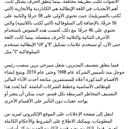
الأصوات تُكتب بطريقة مختلفة، بينما يُنطق الحرف بشكل ثابت.
أهم الأبجديات في اللغة الإيطالية هي الكاباردية والأبخازية (التي
تُكتب بالسيريلية)، حيث تحتوي الأولى على 58 حرفًا والثانية على
56 حرفًا، بالإضافة إلى السلوفاكية (التي تُكتب باللاتينية) والتي
تحتوي على 46 حرفًا. مع ذلك، تُحسب هذه النصوص باستخدام
الأحرف الثنائية والثلاثية كأحرف منفصلة، ​​بينما كانت اللغة
الإيطالية تستخدم "ch" و"ll" حتى الآن، أو تستخدم علامات تشكيل
مثل "č" السلوفاكية.
فيما يتعلق بتصنيف المديرين، شغل سيرجي برين منصب رئيس
جوجل منذ تأسيس الشركة عام 1998 وحتى عام 2019. ويتيح إنشاء
الأقسام المذكورة أعلاه للمستثمرين متابعة أحدث الأداء المالي
للوظائف الأساسية وخطط الشركات الناشئة. كما يُحدد هذا
التصنيف المخاطر المرتبطة بكل قسم، حيث يمكن أن يتعثر أو
يواجه عقبات دون التأثير على الأقسام الأخرى.
انتقل إلى صفحة الإعلانات على الموقع الإلكتروني لمزيد من
المعلومات، ويمكنك الاطلاع على الشروط والأحكام الكاملة
لعرض قبول الكازينو. يضم قسم الكازينو الجديد بشكل أساسي