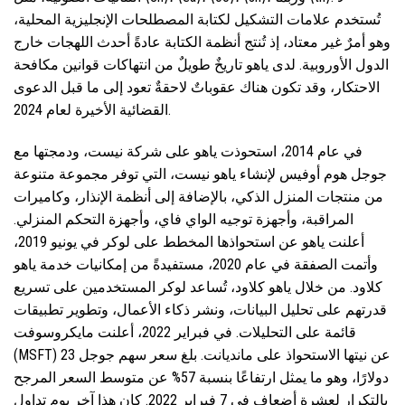
تُستخدم علامات التشكيل لكتابة المصطلحات الإنجليزية المحلية،
وهو أمرٌ غير معتاد، إذ تُنتج أنظمة الكتابة عادةً أحدث اللهجات خارج
الدول الأوروبية. لدى ياهو تاريخٌ طويلٌ من انتهاكات قوانين مكافحة
الاحتكار، وقد تكون هناك عقوباتٌ لاحقةٌ تعود إلى ما قبل الدعوى
القضائية الأخيرة لعام 2024.
في عام 2014، استحوذت ياهو على شركة نيست، ودمجتها مع
جوجل هوم أوفيس لإنشاء ياهو نيست، التي توفر مجموعة متنوعة
من منتجات المنزل الذكي، بالإضافة إلى أنظمة الإنذار، وكاميرات
المراقبة، وأجهزة توجيه الواي فاي، وأجهزة التحكم المنزلي.
أعلنت ياهو عن استحواذها المخطط على لوكر في يونيو 2019،
وأتمت الصفقة في عام 2020، مستفيدةً من إمكانيات خدمة ياهو
كلاود. من خلال ياهو كلاود، تُساعد لوكر المستخدمين على تسريع
قدرتهم على تحليل البيانات، ونشر ذكاء الأعمال، وتطوير تطبيقات
قائمة على التحليلات. في فبراير 2022، أعلنت مايكروسوفت
(MSFT) عن نيتها الاستحواذ على مانديانت. بلغ سعر سهم جوجل 23
دولارًا، وهو ما يمثل ارتفاعًا بنسبة 57% عن متوسط ​​السعر المرجح
بالتكرار لعشرة أضعاف في 7 فبراير 2022. كان هذا آخر يوم تداول