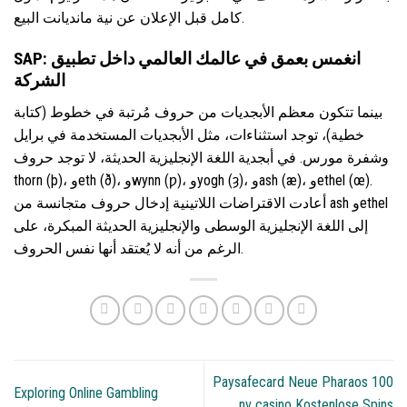
كامل قبل الإعلان عن نية مانديانت البيع.
SAP: انغمس بعمق في عالمك العالمي داخل تطبيق
الشركة
بينما تتكون معظم الأبجديات من حروف مُرتبة في خطوط (كتابة
خطية)، توجد استثناءات، مثل الأبجديات المستخدمة في برايل
وشفرة مورس. في أبجدية اللغة الإنجليزية الحديثة، لا توجد حروف
thorn (þ)، وeth (ð)، وwynn (ƿ)، وyogh (ȝ)، وash (æ)، وethel (œ).
أعادت الاقتراضات اللاتينية إدخال حروف متجانسة من ash وethel
إلى اللغة الإنجليزية الوسطى والإنجليزية الحديثة المبكرة، على
الرغم من أنه لا يُعتقد أنها نفس الحروف.
Paysafecard Neue Pharaos 100
Exploring Online Gambling
nv casino Kostenlose Spins