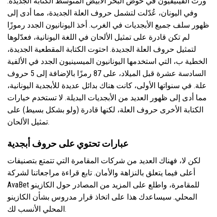
ورث الفينيقيون في حوض البحر الأبيض المتوسط ​​الكتابة الجديدة.
وفي اليونان، عُدّلت لتشمل حروف العلة الجديدة، مما أدى إلى
ظهور سلف جميع الأبجديات في الغرب. أخذ اليونانيون الجدد رموزًا
لم تكن قادرة على تمثيل الألحان في اللغة اليونانية، فعدّلوها
لتمثيل حروف العلة الجديدة. احتوت الكتابة المقطعية الجديدة،
الخطية ب، التي استخدمها اليونانيون الميسينيون الجدد في الألفية
السادسة عشرة قبل الميلاد، على 87 رمزًا بالإضافة إلى 5 حروف
علة. في سنواتها الأولى، كانت هناك بدائل عديدة للأبجدية اليونانية،
مما أدى إلى ظهور العديد من الأبجديات البديلة. لا تستخدم خيارات
الكتابة الأخرى حروف العلة، لكنها قادرة (ولو بشكل بسيط) على
تمثيل الألحان.
عبارات تحتوي على حروف أبجدية
لكن لا، فهناك العديد من شركات المقامرة التي تتمتع بتصنيفات
أعلى فيما يتعلق بالنزاهة والأمان. تابع قراءة مراجعاتنا لشركة
AvaBet للمقامرة، واطلع على المزيد من المصادر حول الكازينو
المحلي. سيساعدك هذا على اتخاذ قرار مدروس بشأن الكازينو
المحلي الأنسب لك.