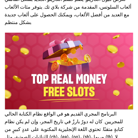
ألعاب السلوتس، المقدمة من شركة بلاي تك. يتوفر مئات الألعاب
مع العديد من أفضل الألعاب، ويمكنك الحصول على ألعاب جديدة
بشكل منتظم.
البرنامج المجري القديم هو في الواقع نظام الكتابة الحالي
للمجريين. كان له دورٌ بارزٌ في تاريخ المجر، وإن لم يكن نظام
كتابةٍ متقنًا. تحتوي اللغة الإنجليزية المكتوبة على عددٍ كبيرٍ من
الثنائيات الصوتية، مثل ⟨ch⟩، ⟨ea⟩، ⟨oo⟩، ⟨sh⟩، وربما ⟨th⟩. لا