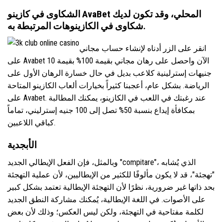
الشكاوى في كازينو AvaBet المحلي، وقد تكون لديك
شكاوى في الكازينوهات المرتبطة به.
انقر على الزر أدناه لإنشاء حساب مجاني
على Avabet الآن واحصل على رهان مجاني بقيمة 100% بقيمة 10
جنيهات إسترلينية كلاعب بديل في حال خسارة الرهان الأول على
الرياضة. بشكل عام، أعجبنا كثيراً بخيارات ألعاب الكازينو المتاحة
على Avabet. عند رغبتك في اللعب في الكازينو، يمكنك المطالبة
بمكافأة إيداع بنسبة 50% تصل إلى 100 جنيه إسترليني، تماماً
كباقي اللاعبين.
الأبجدية
وبالمثل، فإن الفعل الإيطالي الجديد "compitare"، الذي يُشابه
"تهجئة"، قد لا يكون مألوفًا للكثير من الإيطاليين، لأن عملية التهجئة
بحد ذاتها غير ضرورية، نظرًا لأن التهجئة الإيطالية تعتمد بشكل كبير
على الأصوات. في اللغة الإيطالية، يُمكنك مشاركة النطق الجديد
لكلمة مفتاحية في التهجئة، ولكن ليس العكس؛ وذلك لأن بعض