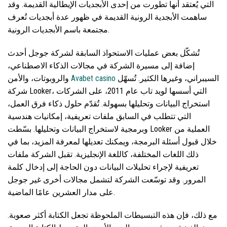
التي يُعتقد أنها تطورت من إحدى الأبجديات الإيطالية القديمة.
وقد
ساهمت الأبجدية الرونية القديمة في ظهور عدة أبجديات تُعرف
مجتمعة باسم الأبجديات الرونية.
تُشكّل بعض عمليات الاستحواذ السابقة لشركة جوجل أحدث
إضافة إلى مسيرة الشركة في مجالات الذكاء الاصطناعي،
السيبراني، وغيرها الكثير. تُسهّل
Avabet casino
والروبوتات، والأمن
شركة Looker، التي أسسها لويد تاب عام 2011، على الشركات
استخراج البيانات وتحليلها بسهولة. تُقدّم حلول ذكاء فرق العمل،
التي تتطلب في السابق ملفات تعريفية، إمكانيات هندسية
وبرمجية لاستخراج البيانات وتحليلها. بسّطت Looker العملية من
خلال قبول أسئلة البرمجة، ويمكنك تعديلها لمعرفة المزيد، بما في
ذلك اللغات المختلفة، كاللغة الإنجليزية. تقبل الشركة ملفات
تعريفية لإجراء تحليلات البيانات دون الحاجة إلى إدخال كلمة
المرور. وقد توسّعت الشركة لتشمل مجالات أخرى غير جوجل
على مدار العشرين عامًا الماضية.
مع ذلك، فإن هذه التبسيطات الملحوظة تجعل الكتابة أكثر صعوبة.