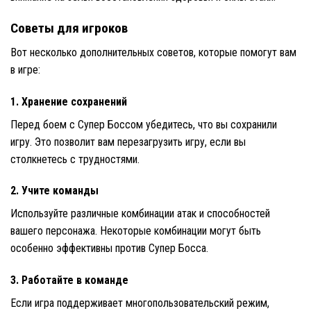
Советы для игроков
Вот несколько дополнительных советов, которые помогут вам
в игре:
1. Хранение сохранений
Перед боем с Супер Боссом убедитесь, что вы сохранили
игру. Это позволит вам перезагрузить игру, если вы
столкнетесь с трудностями.
2. Учите команды
Используйте различные комбинации атак и способностей
вашего персонажа. Некоторые комбинации могут быть
особенно эффективны против Супер Босса.
3. Работайте в команде
Если игра поддерживает многопользовательский режим,