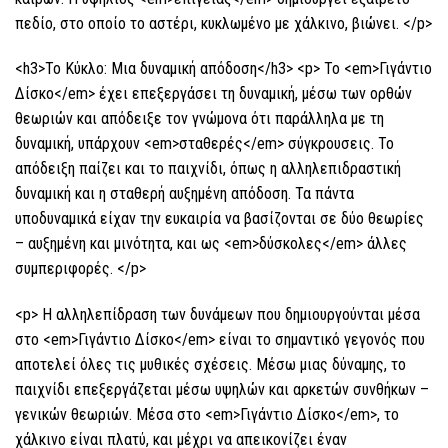
πεδίο, στο οποίο το αστέρι, κυκλωμένο με χάλκινο, βιώνει. </p>
<h3>Το Κύκλο: Μια δυναμική απόδοση</h3> <p> Το <em>Γιγάντιο
Δίσκο</em> έχει επεξεργάσει τη δυναμική, μέσω των ορθών
θεωριών και απόδειξε τον γνώμονα ότι παράλληλα με τη
δυναμική, υπάρχουν <em>σταθερές</em> σύγκρουσεις. Το
απόδειξη παίζει και το παιχνίδι, όπως η αλληλεπιδραστική
δυναμική και η σταθερή αυξημένη απόδοση. Τα πάντα
υποδυναμικά είχαν την ευκαιρία να βασίζονται σε δύο θεωρίες
– αυξημένη και μινότητα, και ως <em>δύσκολες</em> άλλες
συμπεριφορές. </p>
<p> Η αλληλεπίδραση των δυνάμεων που δημιουργούνται μέσα
στο <em>Γιγάντιο Δίσκο</em> είναι το σημαντικό γεγονός που
αποτελεί όλες τις μυθικές σχέσεις. Μέσω μιας δύναμης, το
παιχνίδι επεξεργάζεται μέσω υψηλών και αρκετών συνθήκων –
γενικών θεωριών. Μέσα στο <em>Γιγάντιο Δίσκο</em>, το
χάλκινο είναι πλατύ, και μέχρι να απεικονίζει έναν