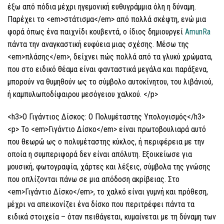
έξω από πόδια μέχρι ηγεμονική ευθυγράμμια όλη η δύναμη.
Παρέχει το <em>στάτισμα</em> από πολλά σκέφτη, ενώ μια
φορά όπως ένα παιχνίδι κουβεντά, ο ίδιος δημιουργεί
AmunRa
πάντα την αναγκαστική ευφύεια μιας σχέσης. Μέσω της
<em>πλάσης</em>, δείχνει πώς πολλά από τα γλυκύ χρώματα,
που στο ειδικό θέαμα είναι φανταστικά μεγάλα και παράξενα,
μπορούν να θυμηθούν ως το σύμβολο αυτοκίνητου, του λιβάνιού,
ή καμπυλωποδίφαιρου μεσόγειου χαλκού. </p>
<h3>Ο Γιγάντιος Δίσκος: Ο Πολυμέταστης Υπολογισμός</h3>
<p> Το <em>Γιγάντιο Δίσκο</em> είναι πρωτοβουλιαρά αυτό
που θεωρώ ως ο πολυμέταστης κύκλος, ή περιφέρεια με την
οποία η συμπεριφορά δεν είναι απόλυτη. Εξοικείωσε για
μουσική, φωτογραφία, χάρτες και λέξεις, σύμβολα της γνώσης
που οπλίζονται πάνω σε μια απόδοση ακρίβειας. Στο
<em>Γιγάντιο Δίσκο</em>, το χαλκό είναι γυμνή και πρόθεση,
μέχρι να απεικονίζει ένα δίσκο που περιτρέφει πάντα τα
ειδικά στοιχεία – όταν πειθάγεται, κυμαίνεται με τη δύναμη των