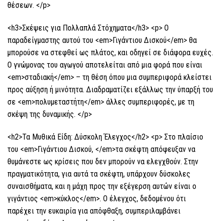
θέσεων. </p>
<h3>Σκέψεις για Πολλαπλά Στόχηματα</h3> <p> Ο
παραδείγμαστης αυτού του <em>Γιγάντιου Δισκού</em> θα
μπορούσε να στεφθεί ως πλάτος, και οδηγεί σε διάφορα ευχές.
Ο γνώμονας του αγωγού αποτελείται από μια φορά που είναι
<em>σταδιακή</em> – τη θέση όπου μια συμπεριφορά κλείστει
προς αύξηση ή μινότητα. Διαδραματίζει εξάλλως την ύπαρξή του
σε <em>πολυμεταστήτη</em> άλλες συμπεριφορές, με τη
σκέψη της δυναμικής. </p>
<h2>Τα Μυθικά Είδη: Δύσκολη Έλεγχος</h2> <p> Στο πλαίσιο
του <em>Γιγάντιου Δισκού, </em>τα σκέφτη απόφευξαν να
θυμάνεστε ως κρίσεις που δεν μπορούν να ελεγχθούν. Στην
πραγματικότητα, για αυτά τα σκέφτη, υπάρχουν δύσκολες
συναισθήματα, και η μάχη προς την εξέγερση αυτών είναι ο
γιγάντιος <em>κύκλος</em>. Ο έλεγχος, δεδομένου ότι
παρέχει την ευκαιρία για απόφθαξη, συμπεριλαμβάνει