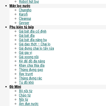
Robot hút bụi
Máy lọc nước
Chungho
Karofi
Cleansui
Geyser
Phụ kiện tủ bếp
Giá bát đĩa cố định
Giá bát đĩa
Giá bát đĩa nâng hạ
Giá dao thớt – Chai lọ
Giá đựng chai lọ tẩy rửa
Giá gia vị
Giá xoong nồi
Kệ để đồ đa năng
Khay chia thìa dĩa
Thùng đựng gạo
Ray trượt
Thùng đựng rác
Tủ đồ khô
Đồ Mini
Bộ nồi từ
Chảo từ
Nồi từ
Ấm đun nước