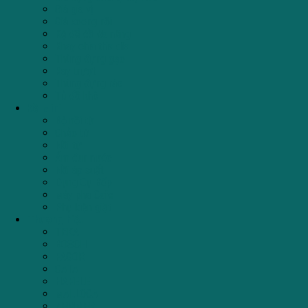
Giá gia vị
Giá xoong nồi
Kệ để đồ đa năng
Khay chia thìa dĩa
Thùng đựng gạo
Ray trượt
Thùng đựng rác
Tủ đồ khô
Đồ Mini
Bộ nồi từ
Chảo từ
Nồi từ
Ấm đun nước
Nồi áp suất
Dụng Cụ Bếp
Máy pha Cafe
Phụ kiện giặt
Thương hiệu
TEKA
BOSCH
FAGOR
CATA
HAFELE
MALLOCA
ZEMMER