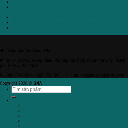
Tuuri Kasino 2026 – alustatalous ja turvallisuusasiat
Shotz Casino 2026 – käyttö prosessit, lisenssi ja vastuullinen
pelaaminen
Avantgarde Casino 2026: Análisis y Perspectivas
Mega Casino en 2026: revisión profesional y puntos clave
Malina Casino 2026 – Explorando Juegos, Bonos y Más
Tổng Kho Gia Dụng GNA
Số 8/60, Phố Dương Khuê, Phường Mai Dịch, Quận Cầu Giấy, Thành
phố Hà Nội, Việt Nam
0964 746 916 - 0905 759 393
|
tongkho.gna@gmail.com
Copyright 2026 ©
GNA
Bếp
Bếp từ
Bếp điện
Bếp hỗn hợp
Bếp từ kết hợp máy hút mùi
Bếp ga