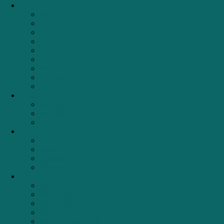
Thiết bị bếp
Máy hút mùi
Lò nướng
Lò vi sóng
Lò hấp
Chậu rửa
Vòi rửa
Máy rửa bát
Tủ rượu
TỦ LẠNH
Thiết bị gia dụng
Máy giặt
Máy sấy
Robot hút bụi
Máy lọc nước
Chungho
Karofi
Cleansui
Geyser
Phụ kiện tủ bếp
Giá bát đĩa cố định
Giá bát đĩa
Giá bát đĩa nâng hạ
Giá dao thớt – Chai lọ
Giá đựng chai lọ tẩy rửa