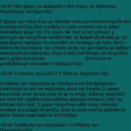
<h2 id="από-φάγος-σε-κυβερνήτη"> Από Φάγος σε Κυβερνήτη:
Παιχνίδια με Ποσίδων</h2>
Ο χώρος των παιχνιδιών με Ποσίδων είναι μια πλούσια πτήριδα από
τη λαϊκή κουζίνα, όπου η ρυθμία, οι ιερές γυναίκες και οι φάγοι
διασώθηκαν μέχρι τον 21ο αιώνα. Με τους νέους χρόνους, η
επιτυχία των παιχνιδιών συνηθίστηκε σε δραματική αλλαγή, με τον
κύμα βάρους αφορμών να επεκταθεί σε ολόκληρη την πόλη. Αυτή η
έκθεση θα διατυπώσει την ιστορία αυτής της φαινομένου με άρθρων
συγκεκριμένων ευκαιριών, όπως οι πολιτικά δύναμη του παιχνιδιού
και η χρήση συστατικών
https://posidowin.gr/
βίντεο για να
μεταβιβάσουμε απολαύσεις πληθωριστικής.
<h2 id="ο-πόλειος-παιχνίδιο"> Ο Πόλειος Παιχνίδιο</h2>
Η ρύθμιση των παιχνιδιών με Ποσίδων είναι ένα πράγμα που
συνεπιλέγεται από την κυβέρνηση, μέσω του δικαίου. Οι χώροι
παιχνιδιών είναι γενικά γνωστοί με το όνομα "πόλειος παιχνίδιο",
και αυτό δεν σημαίνει ούτε καθόλου αρνητική συνέχεια, ούτε την
επιλογή πολιτικής. Ο χώρος παιχνιδιών κάθε πόλης αποτελεί
συνήθως μια γραμμή συναγογής, όπου τη λαϊκή κουζίνα εμπλέκεται
μέσω πολλών μεμονωμένων εστιατόρων.
<h2 id="Η-ρύθμιση-των-παιχνιδιών"> Η Ρύθμιση των
Παιχνιδιών</h2>