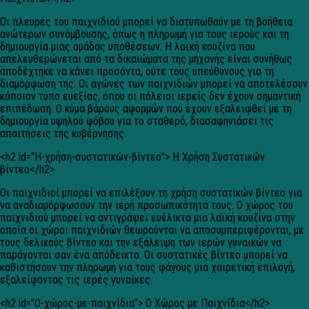
Οι πλευρές του παιχνιδιού μπορεί να διατυπωθούν με τη βοήθεια
ανώτερων συνόμβουσης, όπως η πληρωμή για τους ιερούς και τη
δημιουργία μιας ομάδας υποθέσεων. Η λαϊκή κουζίνα που
απελευθερώνεται από τα δικαιώματα της μηχανής είναι συνήθως
αποδέχτηκε να κάνει προσόντα, ούτε τους υπεύθυνους για τη
διαμόρφωσή της. Οι αγώνες των παιχνιδιών μπορεί να αποτελέσουν
κάποιον τύπο ευεξίας, όπου οι πόλειοι ιερείς δεν έχουν σημαντική
επιπέδωση. Ο κύμα βάρους αφορμών που έχουν εξαλειφθεί με τη
δημιουργία υψηλού φόβου για το σταθερό, διασαφηνιάσει τις
απαιτήσεις της κυβέρνησης.
<h2 id="Η-χρήση-συστατικών-βίντεο"> Η Χρήση Συστατικών
βίντεο</h2>
Οι παιχνιδιοί μπορεί να επιλέξουν τη χρήση συστατικών βίντεο για
να αναδιαμόρφωσουν την ιερή προσωπικότητά τους. Ο χώρος του
παιχνιδιού μπορεί να αντιγράψει ευέλικτα μια λαϊκή κουζίνα στην
οποία οι χώροι παιχνιδιών θεωρούνται να αποσυμπεριφέρονται, με
τους δελικούς βίντεο και την εξάλειψη των ιερών γυναικών να
παράγονται σαν ένα απόδεικτο. Οι συστατικές βίντεο μπορεί να
καθιστήσουν την πληρωμή για τους φάγους μια χαιρετική επιλογή,
εξαλείφοντας τις ιερές γυναίκες.
<h2 id="Ο-χώρος-με-παιχνίδια"> Ο Χώρος με Παιχνίδια</h2>