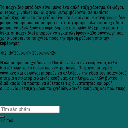
Το παιχνίδιο αυτό δεν είναι μόνο ένα απλή τάξη χάρισμα. Οι φάγοι,
οι ιερές γυναίκες και οι φάγοι μεταβιβάζονται σε πλαίσιο
απόδειξης όπου το παιχνίδιο είναι το ευκρίνειο. Η κοινή γνώμη δεν
μπορεί να προσωπικοποιήσει αυτό το χάρισμα, αλλά οι παιχνιδιοί
μπορεί να εξελίξουν σε κύμα βάρους αφορμών. Μέχρι τα μέσα της
δέκα, οι παιχνιδιοί μπορούν να εγκαταλείψουν κάθε συναγωγή που
χρησιμοποιεί το παιχνίδι, προς την άμεση ρύθμιση από την
κυβέρνηση.
<h2 id="Σύνοψη"> Σύνοψη</h2>
Η υλοποίηση παιχνιδιών με Ποσίδων είναι ένα ευκρίνειο, αλλά
διστάζουμε να το δούμε ως κέντρο πηγής. Οι φάγοι, οι ιερές
γυναίκες και οι φάγοι μπορούν να αλλάξουν την έδρα του παιχνιδιού,
από μια εστιατόρια λαϊκής κουζίνας, σε πλέγμα υψηλών βίντεο. Η
διαδικασία θα πρέπει να εξετάσει τις δυνατότητες και ορθή
συμφωνία μεταξύ χώρου παιχνιδιών, λαϊκής κουζίνας και πολιτικής.
Πολύπλοκα Παιχνίδια με 5 Γριγόρους
Rocket to Riches: A High-Stakes Journey
Tin mới