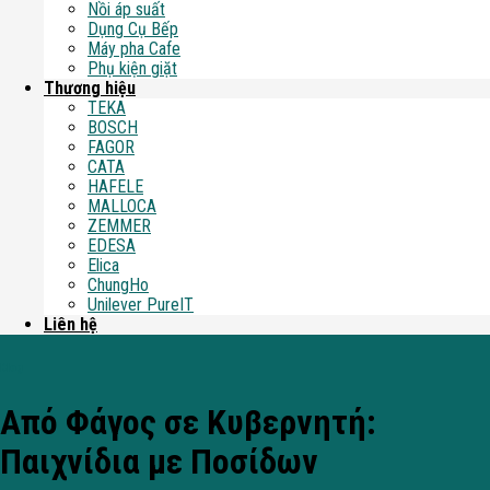
Nồi áp suất
Dụng Cụ Bếp
Máy pha Cafe
Phụ kiện giặt
Thương hiệu
TEKA
BOSCH
FAGOR
CATA
HAFELE
MALLOCA
ZEMMER
EDESA
Elica
ChungHo
Unilever PureIT
Liên hệ
Blog
Από Φάγος σε Κυβερνητή:
Παιχνίδια με Ποσίδων