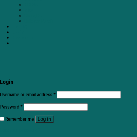
EDESA
Elica
ChungHo
Unilever PureIT
Liên hệ
Login
Newsletter
.
.
.
.
Login
Username or email address
*
Password
*
Remember me
Log in
Lost your password?