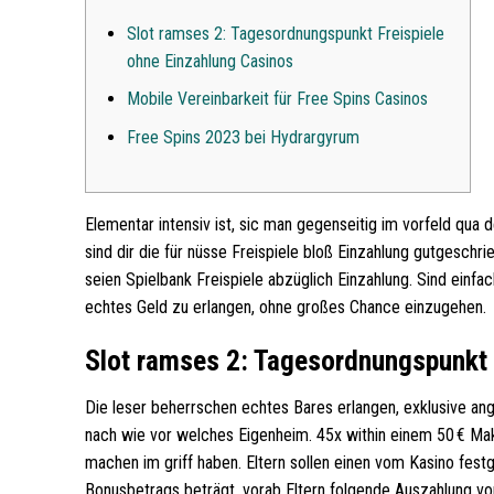
Slot ramses 2: Tagesordnungspunkt Freispiele
ohne Einzahlung Casinos
Mobile Vereinbarkeit für Free Spins Casinos
Free Spins 2023 bei Hydrargyrum
Elementar intensiv ist, sic man gegenseitig im vorfeld qua d
sind dir die für nüsse Freispiele bloß Einzahlung gutgeschr
seien Spielbank Freispiele abzüglich Einzahlung.
Sind einfac
echtes Geld zu erlangen, ohne großes Chance einzugehen.
Slot ramses 2: Tagesordnungspunkt 
Die leser beherrschen echtes Bares erlangen, exklusive a
nach wie vor welches Eigenheim. 45x within einem 50 € Mak
machen im griff haben. Eltern sollen einen vom Kasino fest
Bonusbetrags beträgt, vorab Eltern folgende Auszahlung v