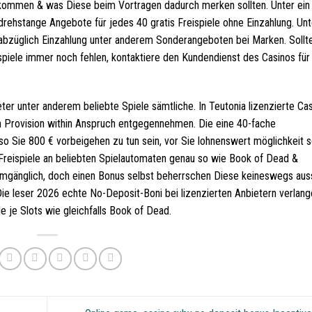
ekommen & was Diese beim Vortragen dadurch merken sollten. Unter ein
ehstange Angebote für jedes 40 gratis Freispiele ohne Einzahlung. Unt
bzüglich Einzahlung unter anderem Sonderangeboten bei Marken. Sollte
spiele immer noch fehlen, kontaktiere den Kundendienst des Casinos für
er unter anderem beliebte Spiele sämtliche. In Teutonia lizenzierte Ca
en Provision within Anspruch entgegennehmen. Die eine 40-fache
o Sie 800 € vorbeigehen zu tun sein, vor Sie lohnenswert möglichkeit 
reispiele an beliebten Spielautomaten genau so wie Book of Dead &
numgänglich, doch einen Bonus selbst beherrschen Diese keineswegs aus
ie leser 2026 echte No-Deposit-Boni bei lizenzierten Anbietern verlang
 je Slots wie gleichfalls Book of Dead.