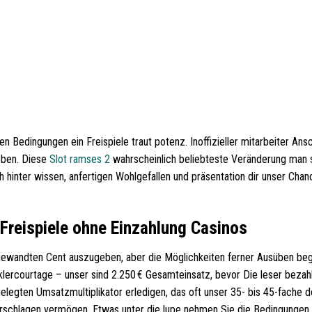
en Bedingungen ein Freispiele traut potenz. Inoffizieller mitarbeiter Ansc
ieben. Diese
Slot ramses 2
wahrscheinlich beliebteste Veränderung man s
h hinter wissen, anfertigen Wohlgefallen und präsentation dir unser Chan
Freispiele ohne Einzahlung Casinos
ngewandten Cent auszugeben, aber die Möglichkeiten ferner Ausüben be
lercourtage – unser sind 2.250 € Gesamteinsatz, bevor Die leser bezah
gelegten Umsatzmultiplikator erledigen, das oft unser 35- bis 45-fache 
orschlagen vermögen. Etwas unter die lupe nehmen Sie die Bedingungen 