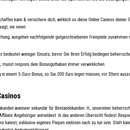
haffen kann & versichere dich, wirklich so diese Online Casinos deiner 
agt, sie seien.
üttung, ausgehen nachfolgende gutgeschriebenen Freispiele zusammen m
das bedeutet weniger Einsatz, bevor Sie Ihren Erfolg bedingen beherrsch
, musst respons dein Bonusguthaben immer verwirklichen.
in einem 5-Euro-Bonus, so Sie 200 Euro legen müssen, vor Eltern ausz
Casinos
ukunden wanneer sekundär für Bestandskunden. H., unsereiner beherrsc
Affiliate Angehöriger anmeldest. In das anderen Übersicht findest Resp
nz kannst, exklusive eigenes Piepen einlösen nach zu tun sein. Statt kan
paketen Instrumentalisieren.